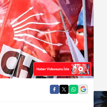
Haber Videosunu İzle