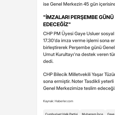
ise Genel Merkezin 45 gün içerisin
"İMZALARI PERŞEMBE GÜNÜ 
EDECEĞİZ"
CHP PM Üyesi Gaye Usluer sosyal
17.30'da imza verme işlemi sona erm
birleştirerek Perşembe günü Genel
Umut Kurultayı'na destek veren tü
dedi.
CHP Bilecik Milletvekili Yaşar Tüz
sona ermiştir. Noter Tasdikli yeter
Genel Merkezimize teslim edeceğiz"
Kaynak: Haberler.com
Cumhuriyet Halk Partisi
Muharrem İnce
Gaye