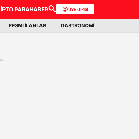
İPTO PARA
HABER
ÜYE GİRİŞİ
RESMİ İLANLAR
GASTRONOMİ
iz