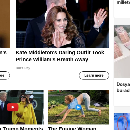
millet
Dosya
burada