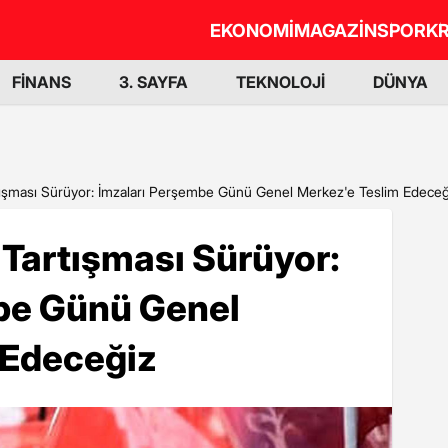
EKONOMİ
MAGAZİN
SPOR
KR
FİNANS
3. SAYFA
TEKNOLOJİ
DÜNYA
tışması Sürüyor: İmzaları Perşembe Günü Genel Merkez'e Teslim Edeceğ
Tartışması Sürüyor:
be Günü Genel
 Edeceğiz