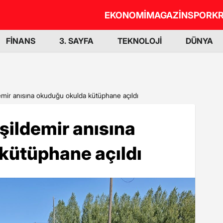
EKONOMİ
MAGAZİN
SPOR
KR
FİNANS
3. SAYFA
TEKNOLOJİ
DÜNYA
mir anısına okuduğu okulda kütüphane açıldı
şildemir anısına
kütüphane açıldı