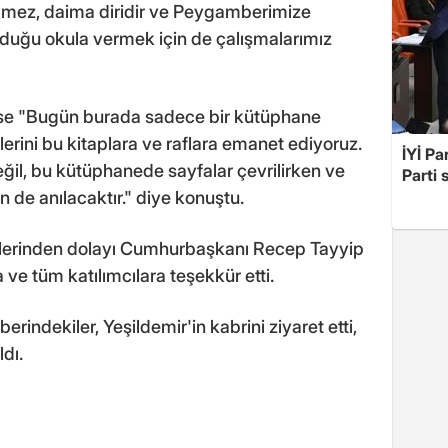
ölmez, daima diridir ve Peygamberimize
uduğu okula vermek için de çalışmalarımız
ise "Bugün burada sadece bir kütüphane
erini bu kitaplara ve raflara emanet ediyoruz.
İYİ Pa
eğil, bu kütüphanede sayfalar çevrilirken ve
Parti 
n de anılacaktır." diye konuştu.
lerinden dolayı Cumhurbaşkanı Recep Tayyip
ve tüm katılımcılara teşekkür etti.
rindekiler, Yeşildemir'in kabrini ziyaret etti,
dı.