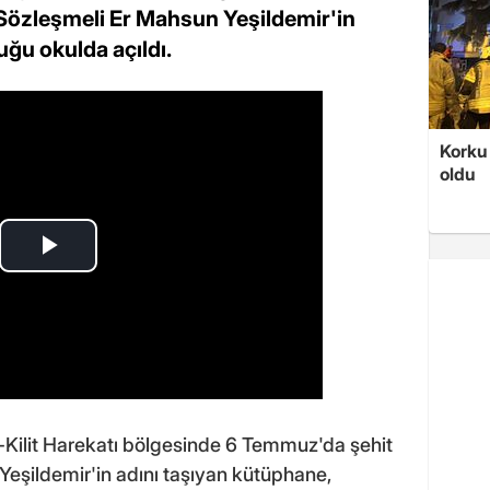
Sözleşmeli Er Mahsun Yeşildemir'in
ğu okulda açıldı.
Korku 
oldu
e-Kilit Harekatı bölgesinde 6 Temmuz'da şehit
eşildemir'in adını taşıyan kütüphane,