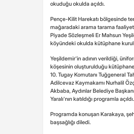
okuduğu okulda açıldı.
Pençe-Kilit Harekatı bölgesinde te
mağaradaki arama tarama faaliyeti
Piyade Sözleşmeli Er Mahsun Yeşil
köyündeki okulda kütüphane kurul
Yeşildemir'in adının verildiği, ünifo
köşesinin oluşturulduğu kütüphane, 
10. Tugay Komutanı Tuğgeneral Tahi
Adilcevaz Kaymakamı Nurhalil Özç
Akbaba, Aydınlar Belediye Başkanı
Yaralı'nın katıldığı programla açıldı.
Programda konuşan Karakaya, şehit 
başsağlığı diledi.