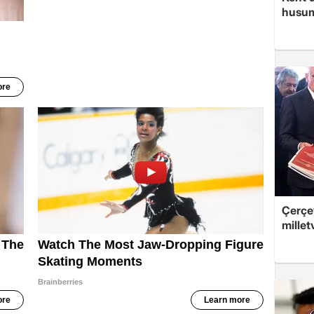
husume
Çerçev
millet