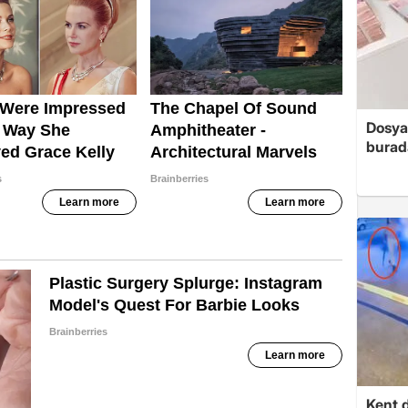
Dosya
burada
Kent d