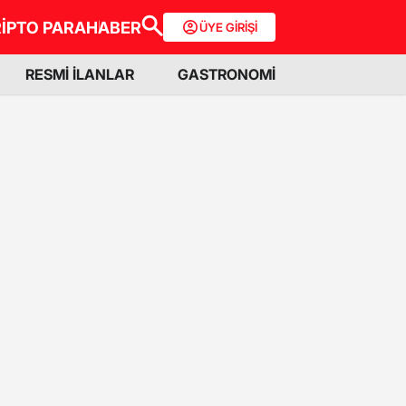
İPTO PARA
HABER
ÜYE GİRİŞİ
RESMİ İLANLAR
GASTRONOMİ