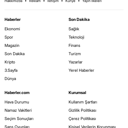
Hakkımızda
Reklam
İletişim
Künye
Yayın İlkeleri
Haberler
Son Dakika
Ekonomi
Sağlık
Spor
Teknoloji
Magazin
Finans
Son Dakika
Turizm
Kripto
Yazarlar
3.Sayfa
Yerel Haberler
Dünya
Haberler.com
Kurumsal
Hava Durumu
Kullanım Şartları
Namaz Vakitleri
Gizlilik Politikası
Seçim Sonuçları
Çerez Politikası
Şans Oyunları
Kişisel Verilerin Korunması