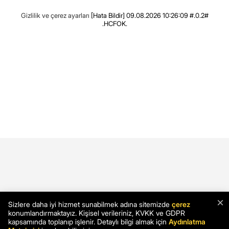
Gizlilik ve çerez ayarları
[Hata Bildir]
09.08.2026 10:26:09 #.0.2#
.HCFOK.
×
Sizlere daha iyi hizmet sunabilmek adına sitemizde
çerez
konumlandırmaktayız. Kişisel verileriniz, KVKK ve GDPR
kapsamında toplanıp işlenir. Detaylı bilgi almak için
Aydınlatma