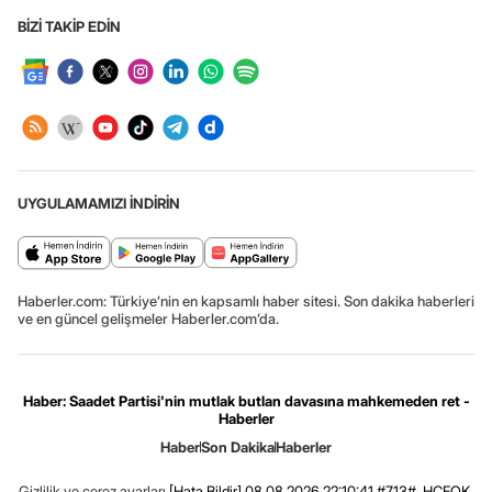
BİZİ TAKİP EDİN
UYGULAMAMIZI İNDİRİN
Haberler.com: Türkiye’nin en kapsamlı haber sitesi. Son dakika haberleri
ve en güncel gelişmeler Haberler.com’da.
Haber: Saadet Partisi'nin mutlak butlan davasına mahkemeden ret -
Haberler
Haber
Son Dakika
Haberler
Gizlilik ve çerez ayarları
[Hata Bildir]
08.08.2026 22:10:41 #7.13# .HCFOK.