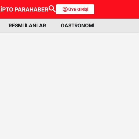
İPTO PARA
HABER
ÜYE GİRİŞİ
RESMİ İLANLAR
GASTRONOMİ