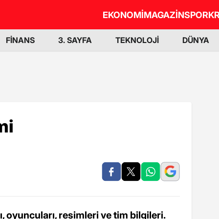
EKONOMİ
MAGAZİN
SPOR
KR
FİNANS
3. SAYFA
TEKNOLOJİ
DÜNYA
mi
oyuncuları, resimleri ve tim bilgileri.