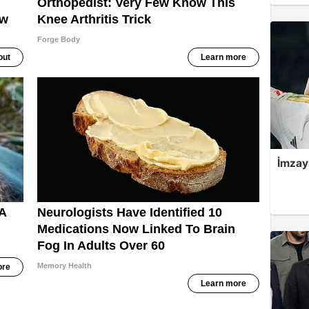
İmzayı