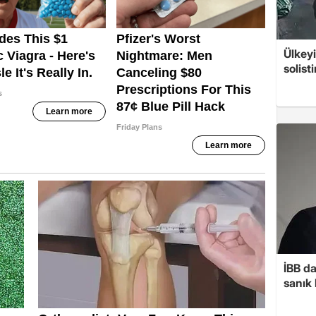
Ülkeyi
solist
İBB d
sanık