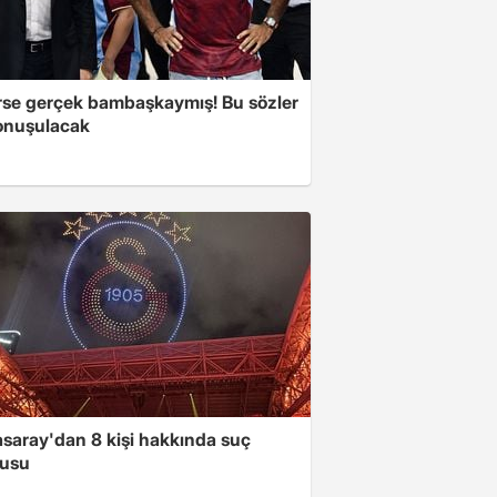
se gerçek bambaşkaymış! Bu sözler
onuşulacak
asaray'dan 8 kişi hakkında suç
usu