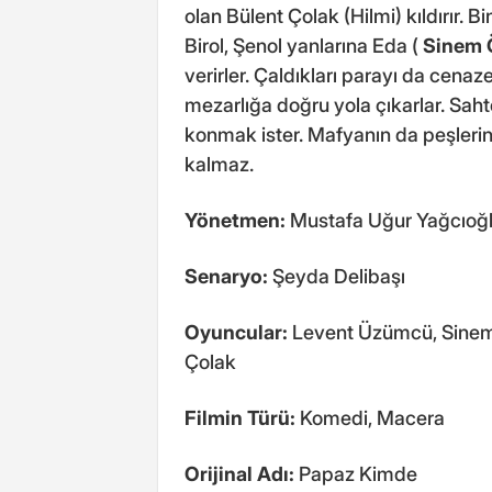
olan Bülent Çolak (Hilmi) kıldırır. 
Birol, Şenol yanlarına Eda (
Sinem 
verirler. Çaldıkları parayı da cena
mezarlığa doğru yola çıkarlar. Sah
konmak ister. Mafyanın da peşleri
kalmaz.
Yönetmen:
Mustafa Uğur Yağcıoğ
Senaryo:
Şeyda Delibaşı
Oyuncular:
Levent Üzümcü, Sinem 
Çolak
Filmin Türü:
Komedi, Macera
Orijinal Adı:
Papaz Kimde