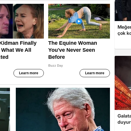
Meğer
çok k
Galat
duyur