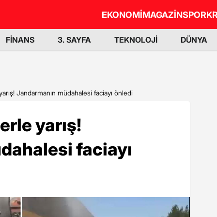
EKONOMİ
MAGAZİN
SPOR
KR
FİNANS
3. SAYFA
TEKNOLOJİ
DÜNYA
yarış! Jandarmanın müdahalesi faciayı önledi
rle yarış!
ahalesi faciayı