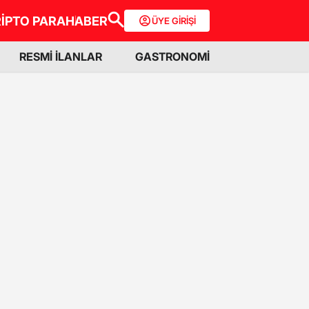
İPTO PARA
HABER
ÜYE GİRİŞİ
RESMİ İLANLAR
GASTRONOMİ