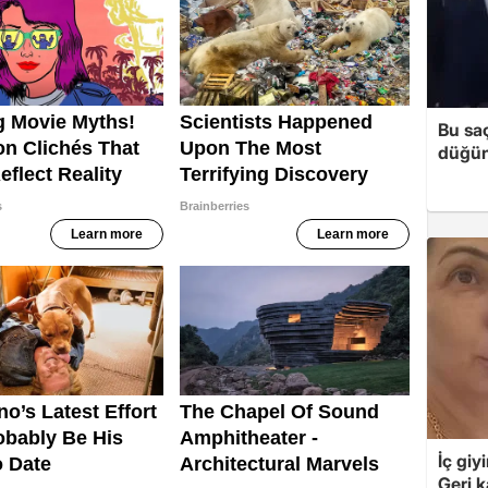
Bu sa
düğün 
İç giy
Geri k