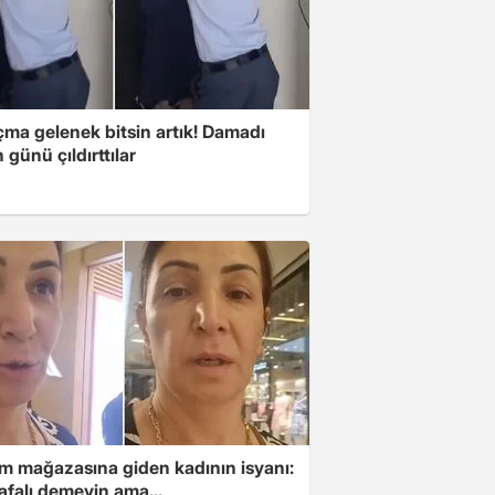
çma gelenek bitsin artık! Damadı
günü çıldırttılar
im mağazasına giden kadının isyanı:
afalı demeyin ama...