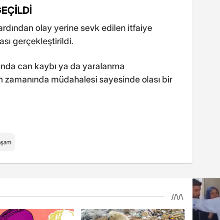
GEÇİLDİ
ardından olay yerine sevk edilen itfaiye
sı gerçekleştirildi.
gında can kaybı ya da yaralanma
n zamanında müdahalesi sayesinde olası bir
aşam