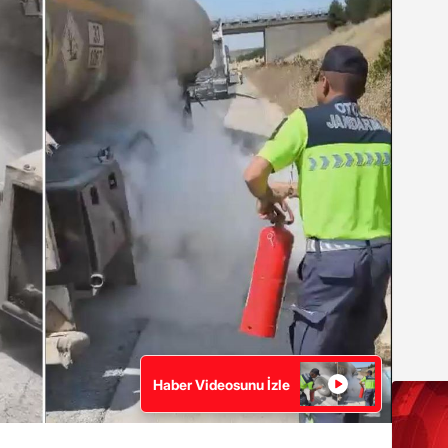
Haber Videosunu İzle