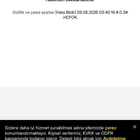
Gizlilik ve çerez ayarları
[Hata Bildir]
09.08.2026 03:40:19 #.0.3#
.HCFOK.
×
Sizlere daha iyi hizmet sunabilmek adına sitemizde
çerez
konumlandırmaktayız. Kişisel verileriniz, KVKK ve GDPR
kapsamında toplanıp işlenir. Detaylı bilgi almak için
Aydınlatma