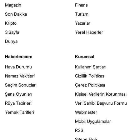
Magazin
Finans
Son Dakika
Turizm
Kripto
Yazarlar
3.Sayfa
Yerel Haberler
Dünya
Haberler.com
Kurumsal
Hava Durumu
Kullanım Şartları
Namaz Vakitleri
Gizlilik Politikası
Seçim Sonuçları
Çerez Politikası
Şans Oyunları
Kişisel Verilerin Korunması
Rüya Tabirleri
Veri Sahibi Başvuru Formu
Yemek Tarifleri
Webmaster
Mobil Uygulamalar
RSS
Sitene Ekle