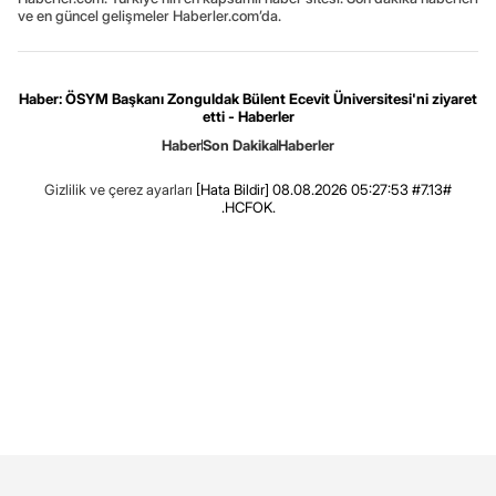
ve en güncel gelişmeler Haberler.com’da.
Haber: ÖSYM Başkanı Zonguldak Bülent Ecevit Üniversitesi'ni ziyaret
etti - Haberler
Haber
Son Dakika
Haberler
Gizlilik ve çerez ayarları
[Hata Bildir]
08.08.2026 05:27:53 #7.13#
.HCFOK.