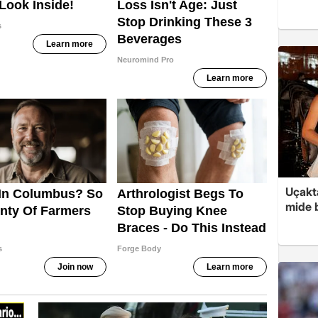
Uçakta
mide b