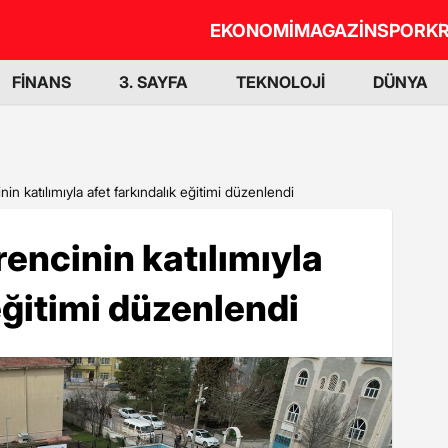
EKONOMİ
MAGAZİN
SPOR
KR
FİNANS
3. SAYFA
TEKNOLOJİ
DÜNYA
n katılımıyla afet farkındalık eğitimi düzenlendi
encinin katılımıyla
eğitimi düzenlendi