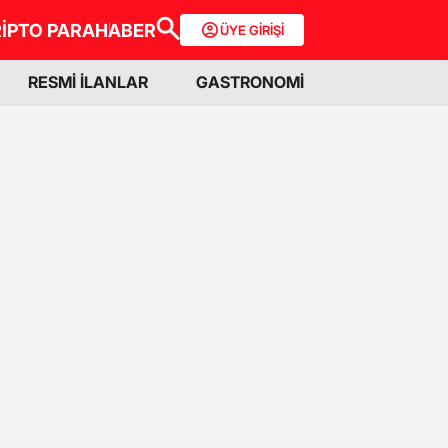
İPTO PARA
HABER
ÜYE GİRİŞİ
RESMİ İLANLAR
GASTRONOMİ