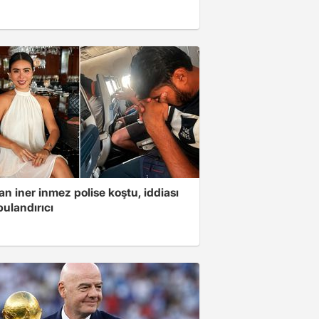
n iner inmez polise koştu, iddiası
ulandırıcı