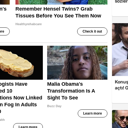
sözler
Konuşa
açtı! 