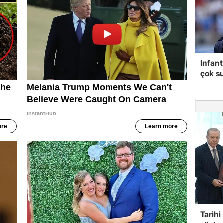
Infant
çok su
Tarih