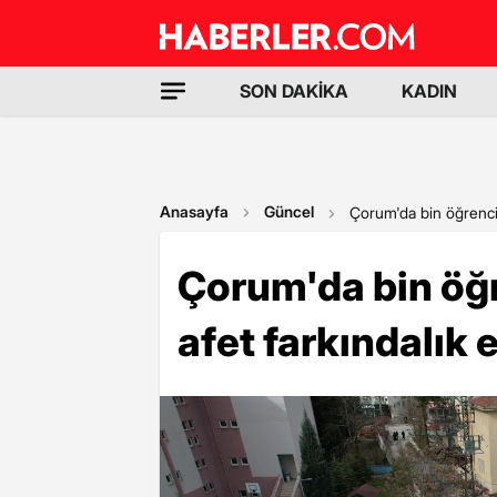
SON DAKİKA
KADIN
Anasayfa
Güncel
Çorum'da bin öğrencini
Çorum'da bin öğr
afet farkındalık 