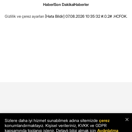
Haber
Son Dakika
Haberler
Gizlilik ve çerez ayarları
[Hata Bildir]
07.08.2026 10:35:32 #.0.2# .HCFOK.
×
Sizlere daha iyi hizmet sunabilmek adına sitemizde
çerez
konumlandırmaktayız. Kişisel verileriniz, KVKK ve GDPR
kapsamında toplanıp işlenir. Detaylı bilgi almak için
Aydınlatma