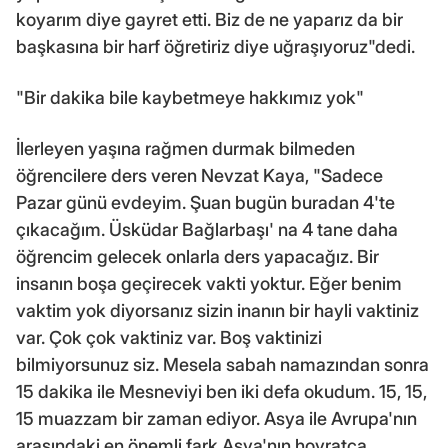
koyarım diye gayret etti. Biz de ne yaparız da bir
başkasına bir harf öğretiriz diye uğraşıyoruz"dedi.
"Bir dakika bile kaybetmeye hakkımız yok"
İlerleyen yaşına rağmen durmak bilmeden
öğrencilere ders veren Nevzat Kaya, "Sadece
Pazar günü evdeyim. Şuan bugün buradan 4'te
çıkacağım. Üsküdar Bağlarbaşı' na 4 tane daha
öğrencim gelecek onlarla ders yapacağız. Bir
insanın boşa geçirecek vakti yoktur. Eğer benim
vaktim yok diyorsanız sizin inanın bir hayli vaktiniz
var. Çok çok vaktiniz var. Boş vaktinizi
bilmiyorsunuz siz. Mesela sabah namazından sonra
15 dakika ile Mesneviyi ben iki defa okudum. 15, 15,
15 muazzam bir zaman ediyor. Asya ile Avrupa'nın
arasındaki en önemli fark Asya'nın hoyratça