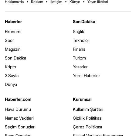
Hakkımızda
Reklam
İletişim
Künye
Yayın İlkeleri
Haberler
Son Dakika
Ekonomi
Sağlık
Spor
Teknoloji
Magazin
Finans
Son Dakika
Turizm
Kripto
Yazarlar
3.Sayfa
Yerel Haberler
Dünya
Haberler.com
Kurumsal
Hava Durumu
Kullanım Şartları
Namaz Vakitleri
Gizlilik Politikası
Seçim Sonuçları
Çerez Politikası
Şans Oyunları
Kişisel Verilerin Korunması