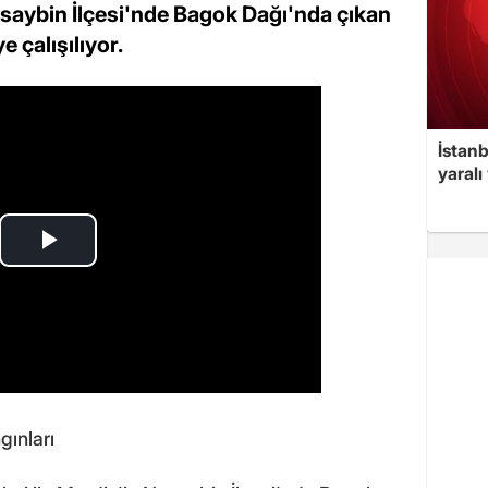
usaybin İlçesi'nde Bagok Dağı'nda çıkan
 çalışılıyor.
İstan
yaralı
ınları