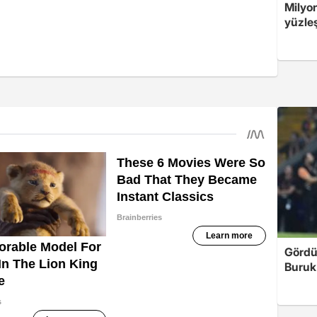
Milyo
yüzleş
Gördü
Buruk'