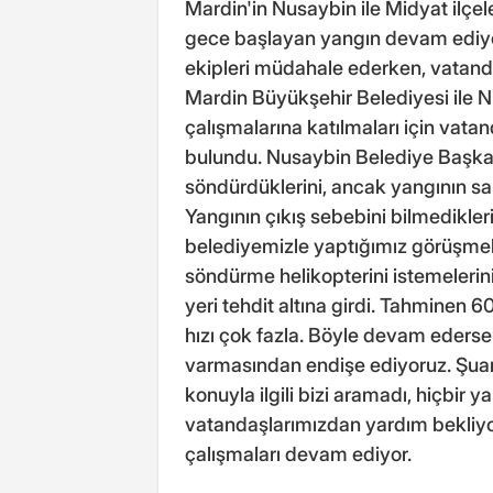
Mardin'in Nusaybin ile Midyat ilçe
gece başlayan yangın devam ediyor
ekipleri müdahale ederken, vatanda
Mardin Büyükşehir Belediyesi ile 
çalışmalarına katılmaları için vata
bulundu. Nusaybin Belediye Başkan
söndürdüklerini, ancak yangının sab
Yangının çıkış sebebini bilmedikler
belediyemizle yaptığımız görüşme
söndürme helikopterini istemelerini
yeri tehdit altına girdi. Tahminen 6
hızı çok fazla. Böyle devam ederse ç
varmasından endişe ediyoruz. Şuan
konuyla ilgili bizi aramadı, hiçbir
vatandaşlarımızdan yardım bekliy
çalışmaları devam ediyor.