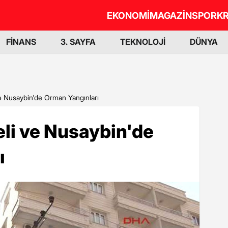
EKONOMİ
MAGAZİN
SPOR
KR
FİNANS
3. SAYFA
TEKNOLOJİ
DÜNYA
e Nusaybin'de Orman Yangınları
li ve Nusaybin'de
ı