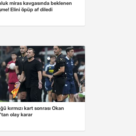
nluk miras kavgasında beklenen
me! Elini öpüp af diledi
ğü kırmızı kart sonrası Okan
tan olay karar