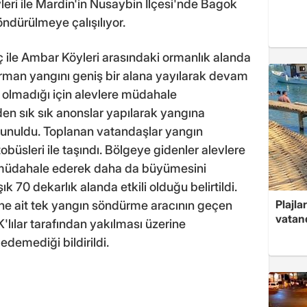
eri ile Mardin'in Nusaybin İlçesi'nde Bagok
ndürülmeye çalışılıyor.
 ile Ambar Köyleri arasındaki ormanlık alanda
rman yangını geniş bir alana yayılarak devam
m olmadığı için alevlere müdahale
en sık sık anonslar yapılarak yangına
lunuldu. Toplanan vatandaşlar yangın
obüsleri ile taşındı. Bölgeye gidenler alevlere
 müdahale ederek daha da büyümesini
k 70 dekarlık alanda etkili olduğu belirtildi.
Plajla
e ait tek yangın söndürme aracının geçen
vatand
'lılar tarafından yakılması üzerine
emediği bildirildi.