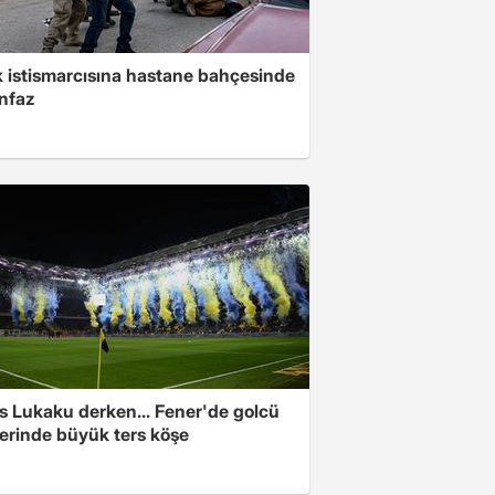
 istismarcısına hastane bahçesinde
infaz
s Lukaku derken... Fener'de golcü
ferinde büyük ters köşe