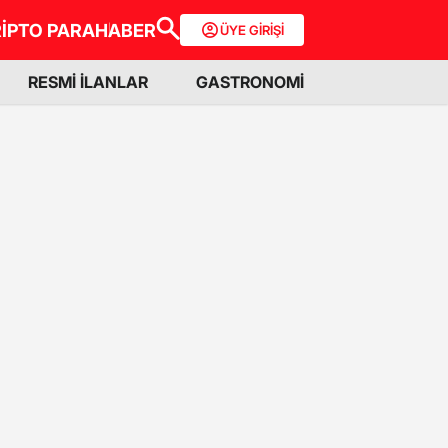
İPTO PARA
HABER
ÜYE GİRİŞİ
RESMİ İLANLAR
GASTRONOMİ