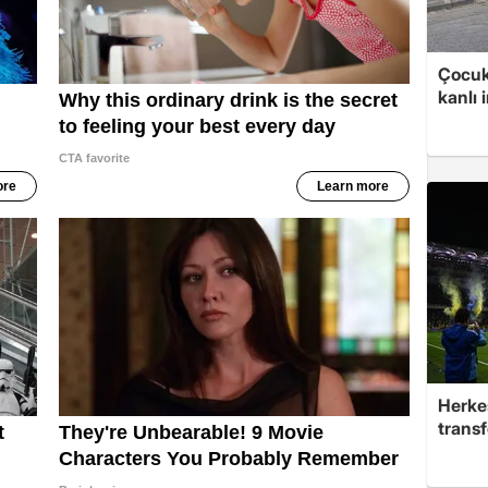
Çocuk
kanlı 
Herke
trans