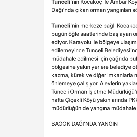
Tunceli
'nin Kocakoç ile Ambar Köyl
Dağı'nda çıkan orman yangınları sö
Tunceli
'nin merkeze bağlı Kocakoç
bugün öğle saatlerinde başlayan o
ediyor. Karayolu ile bölgeye ulaşı
edilemeyince Tunceli Belediyesi'nd
müdahale edilmesi için çağrıda bu
bölgesine yakın yerlere belediye ot
kazma, kürek ve diğer imkanlarla
önlemeye çalışıyor. Alevlerin yaklaşı
Tunceli Orman İşletme Müdürlüğü'n
hafta Çiçekli Köyü yakınlarında PKK
müdürlüğün de yangına müdahale ed
BAGOK DAĞI'NDA YANGIN