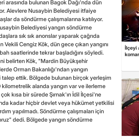
leri arasında bulunan Bagok Dağı'nda dün
. Alevlere Nusaybin Belediyesi itfaiye
şlar da söndürme çalışmalarına katılıyor.
Nusaybin Belediyesi yangın söndürme
ndaşlara sık sık anonslar yaparak çağrıda
 Vekili Cengiz Kök, dün gece çıkan yangını
İlçeyi
ah saatlerinde tekrar başladığını söyledi.
koman
ini belirten Kök, "Mardin Büyükşehir
lerde Orman Bakanlığı'ndan yangın
 talep ettik. Bölgede bulunan birçok yerleşim
0 kilometrelik alanda yangın var ve ilerleme
ok kısa bir sürede Şırnak'ın İdil İlçesi'ne
da kadar hiçbir devlet veya hükümet yetkilisi
 yardım yapılmadı. Söndürme çalışmaları için
oruz" dedi. Bölgede yangın söndürme