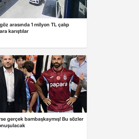
göz arasında 1 milyon TL çalıp
ara karıştılar
se gerçek bambaşkaymış! Bu sözler
onuşulacak