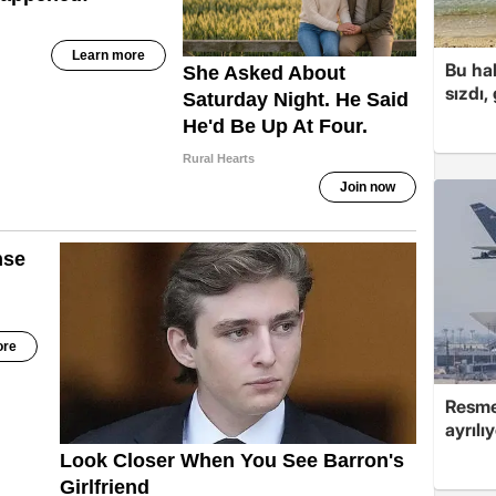
Bu hal
sızdı,
Resmen
ayrılı