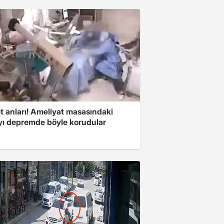
t anları! Ameliyat masasındaki
yı depremde böyle korudular