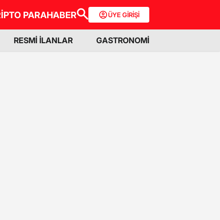
İPTO PARA
HABER
ÜYE GİRİŞİ
RESMİ İLANLAR
GASTRONOMİ