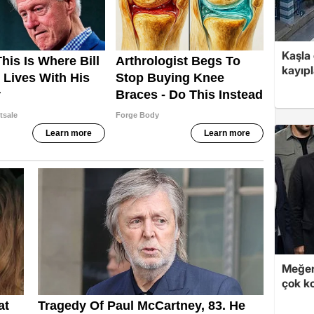
Kaşla 
kayıpl
Meğer
çok k