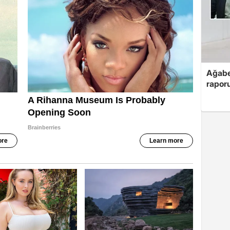
Ağabe
rapor