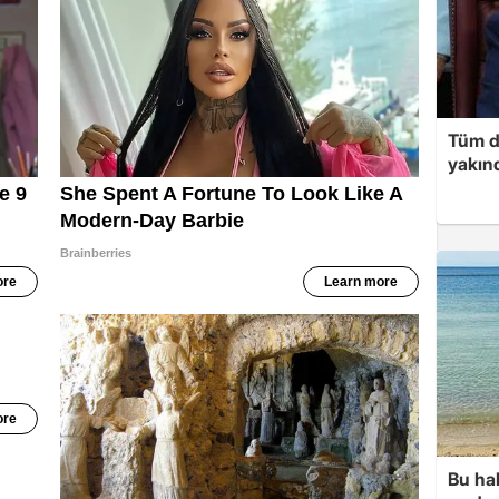
Tüm d
yakınd
Bu hal