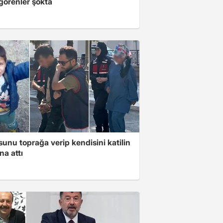
 görenler şokta
unu toprağa verip kendisini katilin
na attı