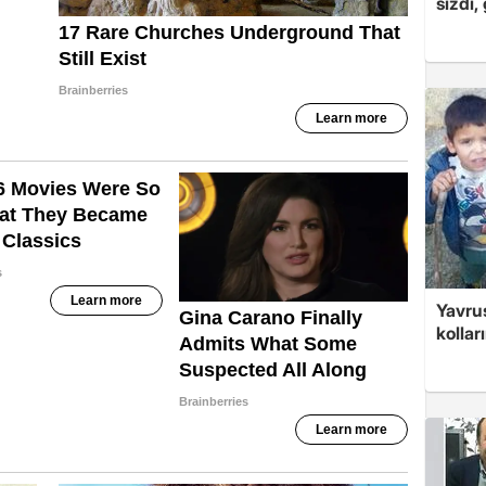
sızdı,
Yavrus
kolları