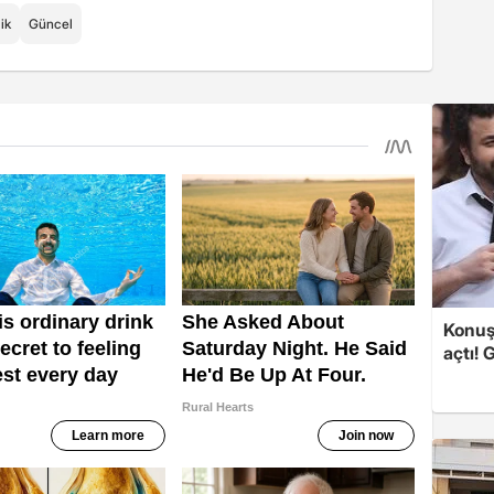
ik
Güncel
Konuşa
açtı! 