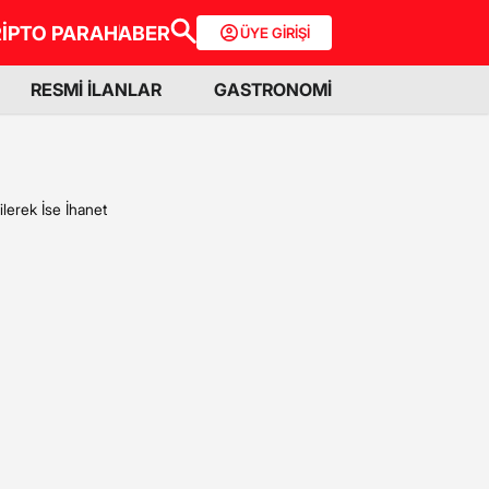
İPTO PARA
HABER
ÜYE GİRİŞİ
RESMİ İLANLAR
GASTRONOMİ
lerek İse İhanet