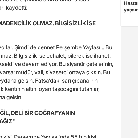
Hasta
arı kaydetti:
yaşam
DENCİLİK OLMAZ. BİLGİSİZLİK İSE
orlar. Şimdi de cennet Perşembe Yaylası... Bu
z. Bilgisizlik ise cehalet, bilerek ise ihanet.
seldi ve devam ediyor. Bu siyanür çetelerinin,
arsa; müdür, vali, siyasetçi ortaya çıksın. Bu
dana gelsin. Fatsa'daki sarı çıbana irin
 kentinin altını oyan taşocağını tutanlar,
a gelsin.
ĞİL, DELİ BİR COĞRAFYANIN
AĞIZ"
n kişi, Perşembe Yaylası'nda 55 bin kişi