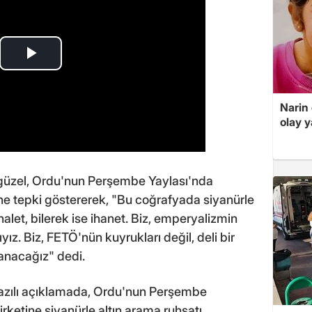
Narin
olay 
ıgüzel, Ordu'nun Perşembe Yaylası'nda
ine tepki göstererek, "Bu coğrafyada siyanürle
halet, bilerek ise ihanet. Biz, emperyalizmin
yız. Biz, FETÖ'nün kuyrukları değil, deli bir
anacağız" dedi.
yazılı açıklamada, Ordu'nun Perşembe
rketine siyanürle altın arama ruhsatı