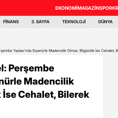
EKONOMİ
MAGAZİN
SPOR
KR
FİNANS
3. SAYFA
TEKNOLOJİ
DÜNYA
şembe Yaylası'nda Siyanürle Madencilik Olmaz. Bilgisizlik İse Cehalet, Bi
l: Perşembe
nürle Madencilik
k İse Cehalet, Bilerek