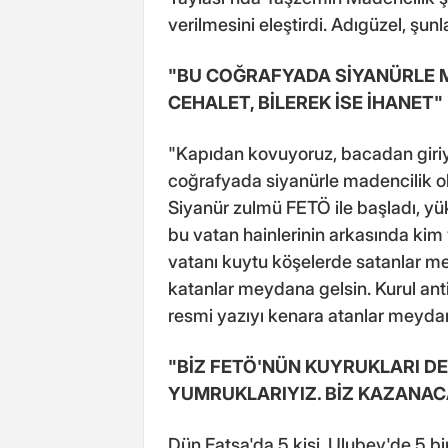
verilmesini eleştirdi. Adıgüzel, şunl
"BU COĞRAFYADA SİYANÜRLE MA
CEHALET, BİLEREK İSE İHANET"
"Kapıdan kovuyoruz, bacadan giriy
coğrafyada siyanürle madencilik olma
Siyanür zulmü FETÖ ile başladı, yük
bu vatan hainlerinin arkasında kim v
vatanı kuytu köşelerde satanlar mey
katanlar meydana gelsin. Kurul antik
resmi yazıyı kenara atanlar meydan
"BİZ FETÖ'NÜN KUYRUKLARI DE
YUMRUKLARIYIZ. BİZ KAZANAC
Dün Fatsa'da 5 kişi, Ulubey'de 5 bi