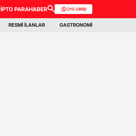
İPTO PARA
HABER
ÜYE GİRİŞİ
RESMİ İLANLAR
GASTRONOMİ