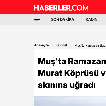
SON DAKİKA
KADIN
Anasayfa
Güncel
Muş'ta Ramazan Bayra
Muş'ta Ramazan 
Murat Köprüsü ve
akınına uğradı