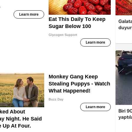
Galat
duyur
Biri 9
yaptıl