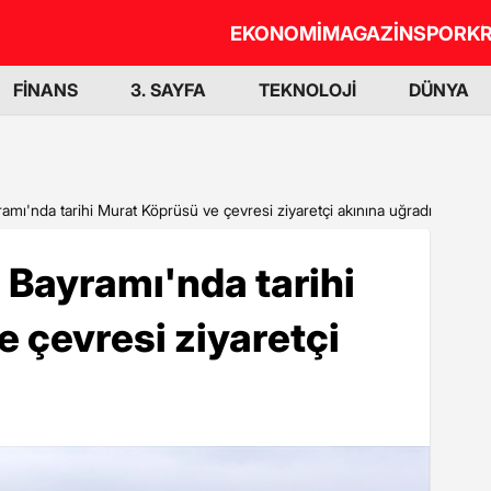
EKONOMİ
MAGAZİN
SPOR
KR
FİNANS
3. SAYFA
TEKNOLOJİ
DÜNYA
mı'nda tarihi Murat Köprüsü ve çevresi ziyaretçi akınına uğradı
Bayramı'nda tarihi
 çevresi ziyaretçi