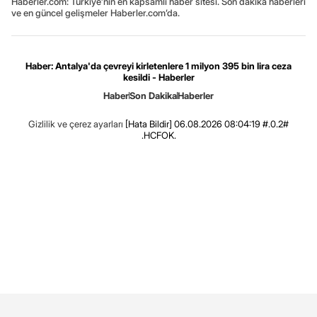
Haberler.com: Türkiye’nin en kapsamlı haber sitesi. Son dakika haberleri
ve en güncel gelişmeler Haberler.com’da.
Haber: Antalya'da çevreyi kirletenlere 1 milyon 395 bin lira ceza
kesildi - Haberler
Haber
Son Dakika
Haberler
Gizlilik ve çerez ayarları
[Hata Bildir]
06.08.2026 08:04:19 #.0.2#
.HCFOK.