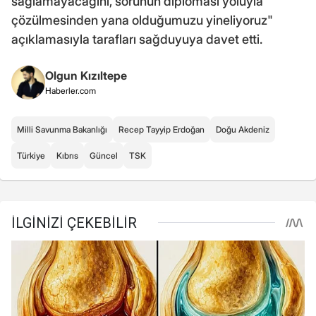
sağlamayacağını, sorunun diplomasi yoluyla
çözülmesinden yana olduğumuzu yineliyoruz"
açıklamasıyla tarafları sağduyuya davet etti.
Olgun Kızıltepe
Haberler.com
Milli Savunma Bakanlığı
Recep Tayyip Erdoğan
Doğu Akdeniz
Türkiye
Kıbrıs
Güncel
TSK