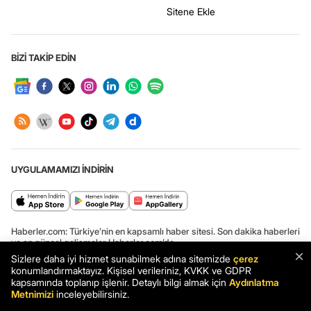
Sitene Ekle
BİZİ TAKİP EDİN
UYGULAMAMIZI İNDİRİN
Haberler.com: Türkiye’nin en kapsamlı haber sitesi. Son dakika haberleri
ve en güncel gelişmeler Haberler.com’da.
×
Sizlere daha iyi hizmet sunabilmek adına sitemizde
çerez
konumlandırmaktayız. Kişisel verileriniz, KVKK ve GDPR
kapsamında toplanıp işlenir. Detaylı bilgi almak için
Aydınlatma
Metnimizi
inceleyebilirsiniz.
Haber: MSB'den çok sert KKTC açıklaması: TSK en sert cevabı verme
kararlığındadır - Haberler