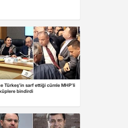
 Türkeş'in sarf ettiği cümle MHP'li
 küplere bindirdi