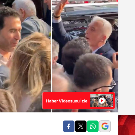
Haber Videosunu İzle