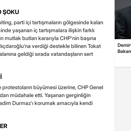
O ŞOKU
ting, parti içi tartışmaların gölgesinde kalan
çinde yaşanan iç tartışmalara ilişkin farklı
n mutlak butlan kararıyla CHP'nin başına
Demirt
ıçdaroğlu’na verdiği destekle bilinen Tokat
Bakan
 alanına geldiği sırada vatandaşların sert
İ
 protestoların büyümesi üzerine, CHP Genel
an müdahale etti. Yaşanan gerginliğin
 Kadim Durmaz’ı korumak amacıyla kendi
LER