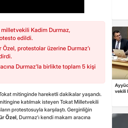
 milletvekili Kadim Durmaz,
testo edildi.
Özel, protestolar üzerine Durmaz'ı
irdi.
acına Durmaz'la birlikte toplam 5 kişi
Ayyüce
vekili
Tokat mitinginde hareketli dakikalar yaşandı.
tingine katılmak isteyen Tokat Milletvekili
arın protestosuyla karşılaştı. Gerginliğin
ür Özel
, Durmaz’ı kendi makam aracına