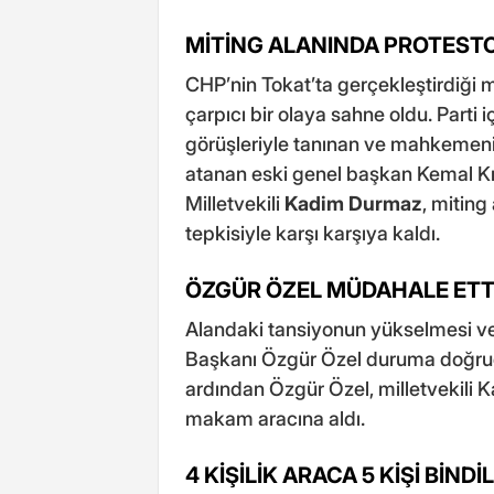
MİTİNG ALANINDA PROTEST
CHP’nin Tokat’ta gerçekleştirdiği mi
çarpıcı bir olaya sahne oldu. Parti i
görüşleriyle tanınan ve mahkemeni
atanan eski genel başkan Kemal Kıl
Milletvekili
Kadim Durmaz
, miting
tepkisiyle karşı karşıya kaldı.
ÖZGÜR ÖZEL MÜDAHALE ETT
Alandaki tansiyonun yükselmesi ve
Başkanı Özgür Özel duruma doğrud
ardından Özgür Özel, milletvekili
makam aracına aldı.
4 KİŞİLİK ARACA 5 KİŞİ BİNDİ