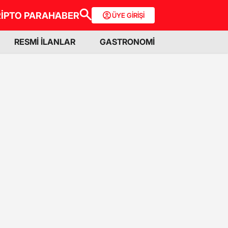
İPTO PARA
HABER
ÜYE GİRİŞİ
RESMİ İLANLAR
GASTRONOMİ