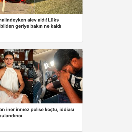
halindeyken alev aldı! Lüks
bilden geriye bakın ne kaldı
n iner inmez polise koştu, iddiası
ulandırıcı