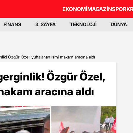
EKONOMİ
MAGAZİN
SPOR
KR
FİNANS
3. SAYFA
TEKNOLOJİ
DÜNYA
nlik! Özgür Özel, yuhalanan ismi makam aracına aldı
erginlik! Özgür Özel,
makam aracına aldı