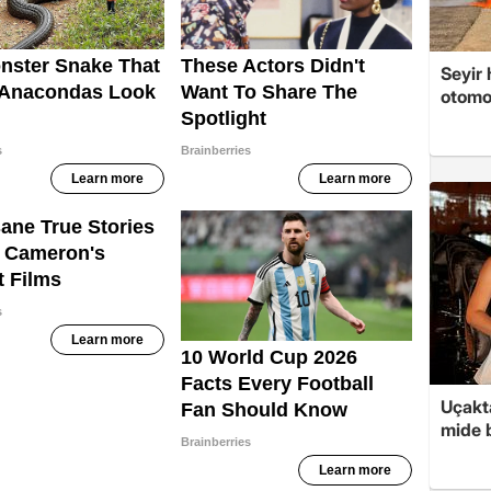
Seyir 
otomo
Uçakta
mide b