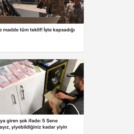
 madde tüm teklif! İşte kapsadığı
ya giren şok ifade: 5 Sene
yız, yiyebildiğiniz kadar yiyin