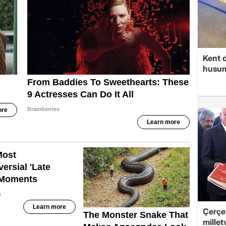
Kent d
husume
Çerçev
millet