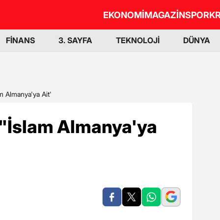
EKONOMİ
MAGAZİN
SPOR
KR
FİNANS
3. SAYFA
TEKNOLOJİ
DÜNYA
am Almanya'ya Ait'
 "İslam Almanya'ya