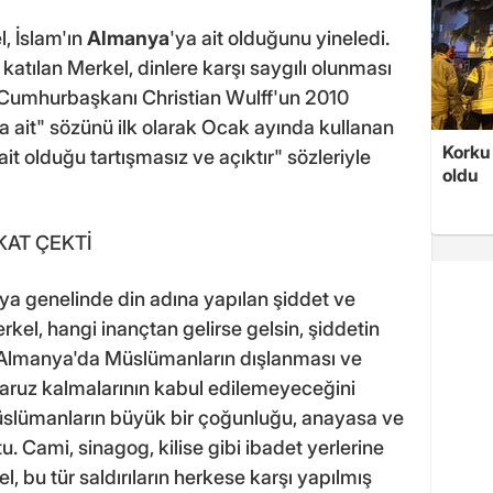
, İslam'ın
Almanya
'ya ait olduğunu yineledi.
katılan Merkel, dinlere karşı saygılı olunması
 Cumhurbaşkanı Christian Wulff'un 2010
a ait" sözünü ilk olarak Ocak ayında kullanan
Korku 
it olduğu tartışmasız ve açıktır" sözleriyle
oldu
KAT ÇEKTİ
ünya genelinde din adına yapılan şiddet ve
rkel, hangi inançtan gelirse gelsin, şiddetin
. Almanya'da Müslümanların dışlanması ve
aruz kalmalarının kabul edilemeyeceğini
lümanların büyük bir çoğunluğu, anayasa ve
tu. Cami, sinagog, kilise gibi ibadet yerlerine
el, bu tür saldırıların herkese karşı yapılmış