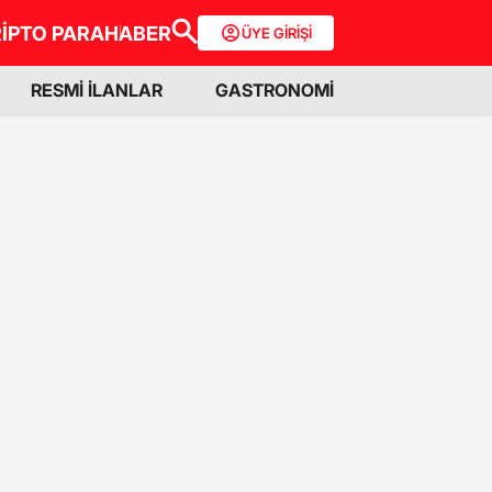
İPTO PARA
HABER
ÜYE GİRİŞİ
RESMİ İLANLAR
GASTRONOMİ