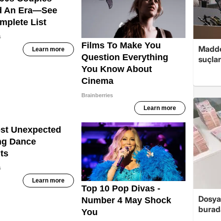
Madde
suçlar
Dosya
burada