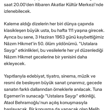
saat 20.00'den itibaren Akatlar Kültür Merkezi'nde
izlenebilecek.
Kaleme aldığı dizelerin her biri dünya çapında
klasikleşen büyük usta, bu hafta 111 yaşına girecek.
Ayrıca bu sene, 3 Haziran 1963 günü kaybettiğimiz
Nâzım Hikmet'in 50. ölüm yıldönümü. "Ustalara
Saygı" etkinlikleri, bu vesilelerle her yıl düzenlediği
Nâzım Hikmet gecelerine bir yenisini daha
ekleyecek.
Yapıtlarıyla edebiyat, tiyatro, sinema, müzik ve
resmi de besleyen büyük sanat çınarımız, gecede
sanatın farklı dallarından örneklerle anılacak. Tuna
Egemen'in sunacağı "Ustalara Saygı" etkinliği,
Ataol Behramoğlu'nun açılış konuşmasıyla
başlayacak. Bir konuşma da yapacak olan Melih