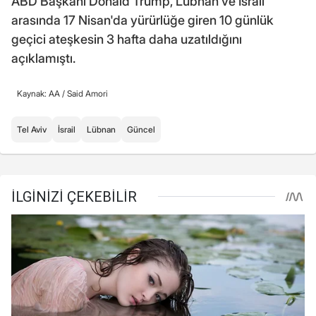
ABD Başkanı Donald Trump, Lübnan ve İsrail
arasında 17 Nisan'da yürürlüğe giren 10 günlük
geçici ateşkesin 3 hafta daha uzatıldığını
açıklamıştı.
Kaynak: AA /
Said Amori
Tel Aviv
İsrail
Lübnan
Güncel