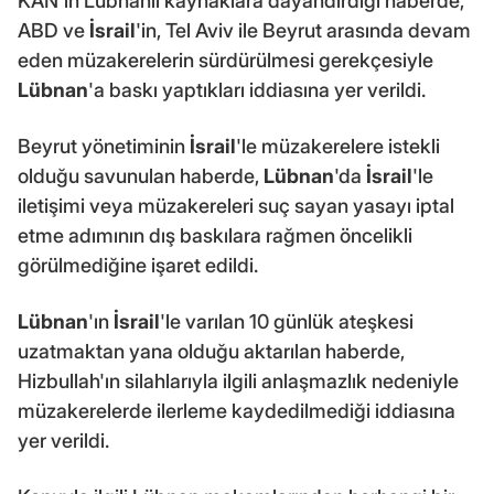
KAN'ın Lübnanlı kaynaklara dayandırdığı haberde,
ABD ve
İsrail
'in, Tel Aviv ile Beyrut arasında devam
eden müzakerelerin sürdürülmesi gerekçesiyle
Lübnan
'a baskı yaptıkları iddiasına yer verildi.
Beyrut yönetiminin
İsrail
'le müzakerelere istekli
olduğu savunulan haberde,
Lübnan
'da
İsrail
'le
iletişimi veya müzakereleri suç sayan yasayı iptal
etme adımının dış baskılara rağmen öncelikli
görülmediğine işaret edildi.
Lübnan
'ın
İsrail
'le varılan 10 günlük ateşkesi
uzatmaktan yana olduğu aktarılan haberde,
Hizbullah'ın silahlarıyla ilgili anlaşmazlık nedeniyle
müzakerelerde ilerleme kaydedilmediği iddiasına
yer verildi.