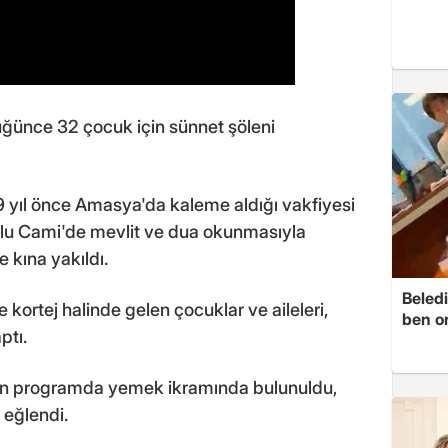
üğünce 32 çocuk için sünnet şöleni
9 yıl önce Amasya'da kaleme aldığı vakfiyesi
 Ulu Cami'de mevlit ve dua okunmasıyla
e kına yakıldı.
Beledi
ortej halinde gelen çocuklar ve aileleri,
ben o
ptı.
en programda yemek ikramında bulunuldu,
 eğlendi.