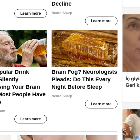
İç giy
Geri k