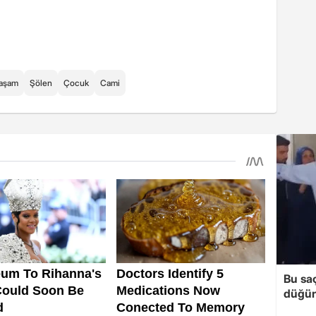
aşam
Şölen
Çocuk
Cami
Bu sa
düğün 