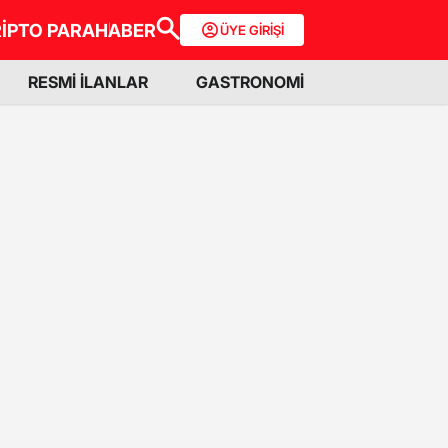
İPTO PARA
HABER
ÜYE GİRİŞİ
RESMİ İLANLAR
GASTRONOMİ