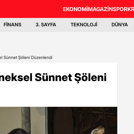
EKONOMİ
MAGAZİN
SPOR
KR
FİNANS
3. SAYFA
TEKNOLOJİ
DÜNYA
el Sünnet Şöleni Düzenlendi
neksel Sünnet Şöleni