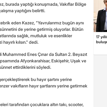
ez, burada yaptığı konuşmada, Vakıflar Bölge
ışma yaptığını belirtti.
i tebrik eden Kazez, "Yavrularımız bugün aynı
netini de yerine getirmiş oluyorlar. Bütün
larında sağlık, mutluluk ve esenlikler
17 yıl
buluşm
hayırlı kılsın." dedi.
ili Muhammed Enes Çınar da Sultan 2. Beyazıt
kapsamında Afyonkarahisar, Eskişehir, Uşak ve
net ettirdiklerini söyledi.
rçekleştirerek bu hayır şartını yerine
enzer vakıfların hayır şartlarını yerine getirmek
eri tarafından çocuklara altın takı, scooter,