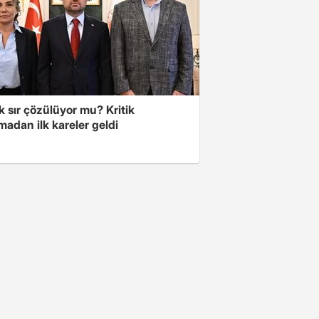
lık sır çözülüyor mu? Kritik
adan ilk kareler geldi