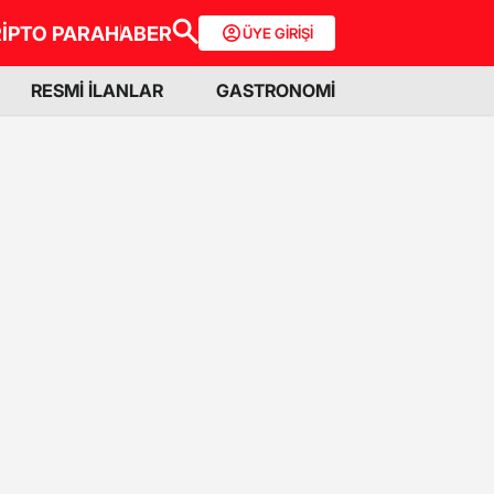
İPTO PARA
HABER
ÜYE GİRİŞİ
RESMİ İLANLAR
GASTRONOMİ