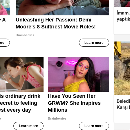
İmam,
yaptık
Beledi
Karşı