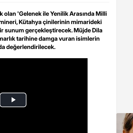
lan 'Gelenek ile Yenilik Arasında Milli
mineri, Kütahya çinilerinin mimarideki
bir sunum gerçekleştirecek. Müjde Dila
arlık tarihine damga vuran isimlerin
 da değerlendirilecek.