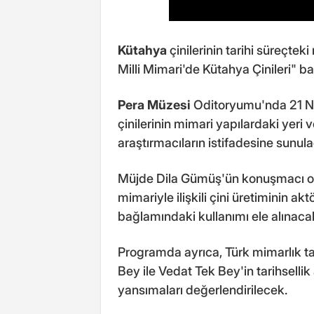
Kütahya
çinilerinin tarihi süreçtek
Milli Mimari'de Kütahya Çinileri" ba
Pera Müzesi
Oditoryumu'nda 21 Ni
çinilerinin mimari yapılardaki yeri 
araştırmacıların istifadesine sunul
Müjde Dila Gümüş'ün konuşmacı ol
mimariyle ilişkili çini üretiminin akt
bağlamındaki kullanımı ele alınaca
Programda ayrıca, Türk mimarlık t
Bey ile Vedat Tek Bey'in tarihsellik 
yansımaları değerlendirilecek.