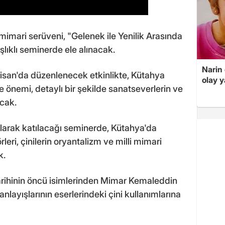
i mimari serüveni, "Gelenek ile Yenilik Arasında
şlıklı seminerde ele alınacak.
Narin
san'da düzenlenecek etkinlikte, Kütahya
olay 
ve önemi, detaylı bir şekilde sanatseverlerin ve
acak.
arak katılacağı seminerde, Kütahya'da
örleri, çinilerin oryantalizm ve milli mimari
k.
arihinin öncü isimlerinden Mimar Kemaleddin
anlayışlarının eserlerindeki çini kullanımlarına