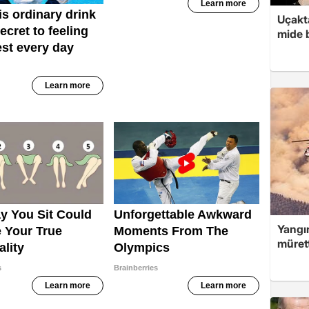
Uçakta
mide b
Yangın
müret