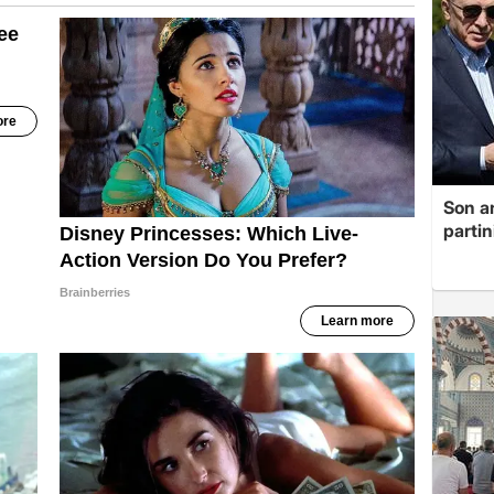
Son a
partin