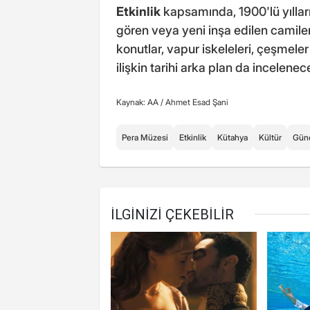
Etkinlik
kapsamında, 1900'lü yılları
gören veya yeni inşa edilen camiler il
konutlar, vapur iskeleleri, çeşmel
ilişkin tarihi arka plan da incelenec
Kaynak: AA /
Ahmet Esad Şani
Pera Müzesi
Etkinlik
Kütahya
Kültür
Gün