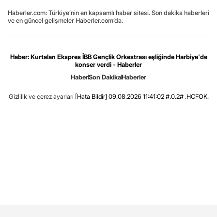
Haberler.com: Türkiye’nin en kapsamlı haber sitesi. Son dakika haberleri
ve en güncel gelişmeler Haberler.com’da.
Haber: Kurtalan Ekspres İBB Gençlik Orkestrası eşliğinde Harbiye'de
konser verdi - Haberler
Haber
Son Dakika
Haberler
Gizlilik ve çerez ayarları
[Hata Bildir]
09.08.2026 11:41:02 #.0.2# .HCFOK.