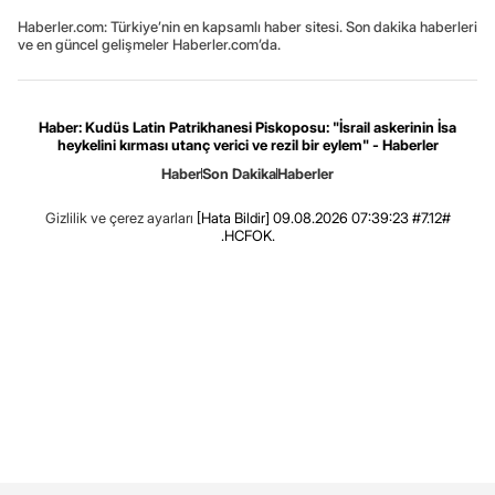
Haberler.com: Türkiye’nin en kapsamlı haber sitesi. Son dakika haberleri
ve en güncel gelişmeler Haberler.com’da.
Haber: Kudüs Latin Patrikhanesi Piskoposu: "İsrail askerinin İsa
heykelini kırması utanç verici ve rezil bir eylem" - Haberler
Haber
Son Dakika
Haberler
Gizlilik ve çerez ayarları
[Hata Bildir]
09.08.2026 07:39:23 #7.12#
.HCFOK.