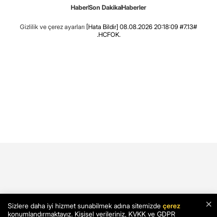
Haber
Son Dakika
Haberler
Gizlilik ve çerez ayarları
[Hata Bildir]
08.08.2026 20:18:09 #7.13#
.HCFOK.
×
Sizlere daha iyi hizmet sunabilmek adına sitemizde
çerez
konumlandırmaktayız. Kişisel verileriniz, KVKK ve GDPR