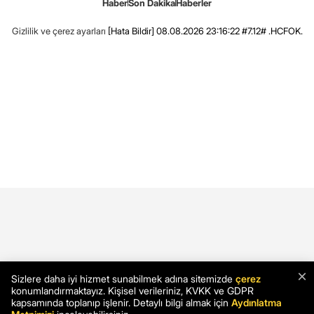
Haber
Son Dakika
Haberler
Gizlilik ve çerez ayarları
[Hata Bildir]
08.08.2026 23:16:22 #7.12# .HCFOK.
×
Sizlere daha iyi hizmet sunabilmek adına sitemizde
çerez
konumlandırmaktayız. Kişisel verileriniz, KVKK ve GDPR
kapsamında toplanıp işlenir. Detaylı bilgi almak için
Aydınlatma