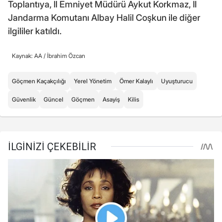
Toplantıya, İl Emniyet Müdürü Aykut Korkmaz, İl
Jandarma Komutanı Albay Halil Coşkun ile diğer
ilgililer katıldı.
Kaynak: AA /
İbrahim Özcan
Göçmen Kaçakçılığı
Yerel Yönetim
Ömer Kalaylı
Uyuşturucu
Güvenlik
Güncel
Göçmen
Asayiş
Kilis