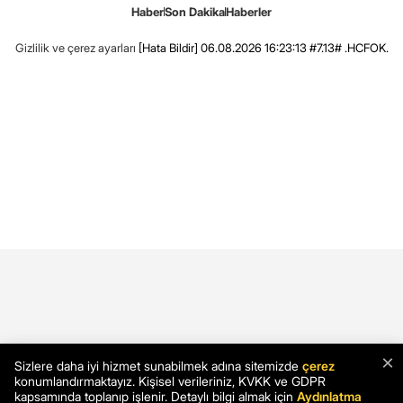
Haber
Son Dakika
Haberler
Gizlilik ve çerez ayarları
[Hata Bildir]
06.08.2026 16:23:13 #7.13# .HCFOK.
×
Sizlere daha iyi hizmet sunabilmek adına sitemizde
çerez
konumlandırmaktayız. Kişisel verileriniz, KVKK ve GDPR
kapsamında toplanıp işlenir. Detaylı bilgi almak için
Aydınlatma