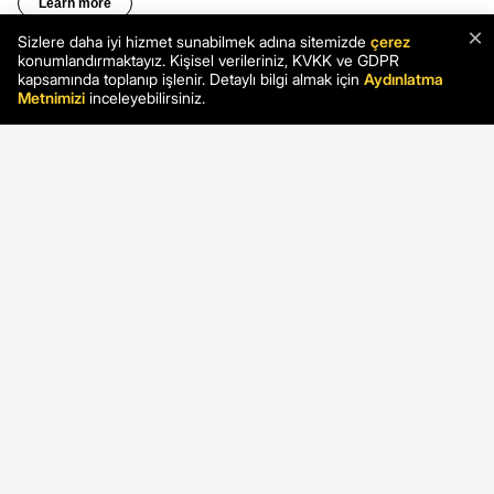
×
Sizlere daha iyi hizmet sunabilmek adına sitemizde
çerez
konumlandırmaktayız. Kişisel verileriniz, KVKK ve GDPR
kapsamında toplanıp işlenir. Detaylı bilgi almak için
Aydınlatma
Metnimizi
inceleyebilirsiniz.