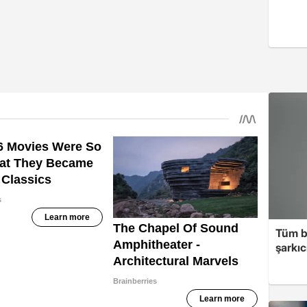
Tüm b
şarkı