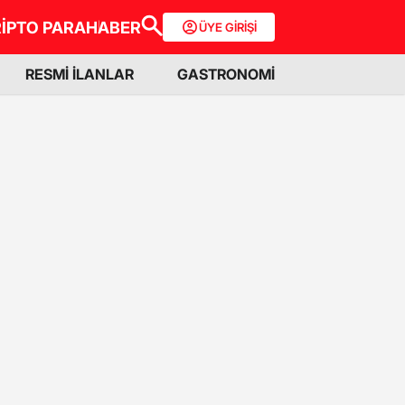
İPTO PARA
HABER
ÜYE GİRİŞİ
RESMİ İLANLAR
GASTRONOMİ