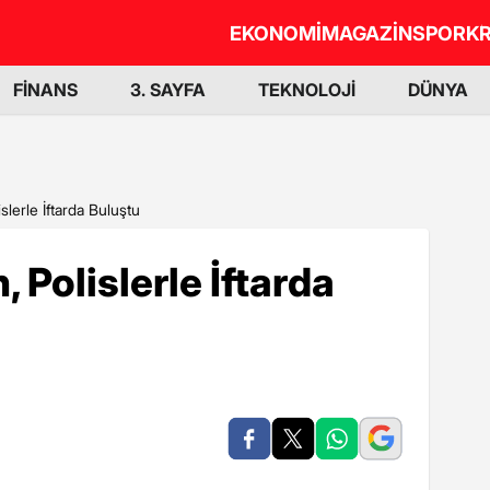
EKONOMİ
MAGAZİN
SPOR
KR
FİNANS
3. SAYFA
TEKNOLOJİ
DÜNYA
lerle İftarda Buluştu
Polislerle İftarda