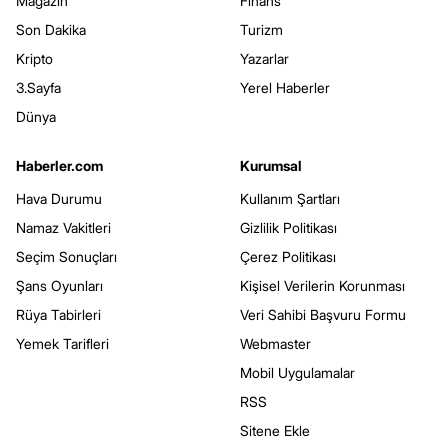
Magazin
Finans
Son Dakika
Turizm
Kripto
Yazarlar
3.Sayfa
Yerel Haberler
Dünya
Haberler.com
Kurumsal
Hava Durumu
Kullanım Şartları
Namaz Vakitleri
Gizlilik Politikası
Seçim Sonuçları
Çerez Politikası
Şans Oyunları
Kişisel Verilerin Korunması
Rüya Tabirleri
Veri Sahibi Başvuru Formu
Yemek Tarifleri
Webmaster
Mobil Uygulamalar
RSS
Sitene Ekle