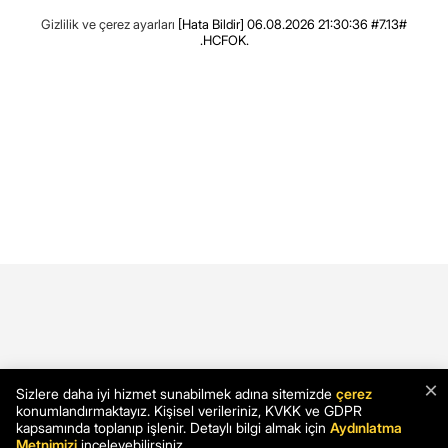
Gizlilik ve çerez ayarları
[Hata Bildir]
06.08.2026 21:30:36 #7.13#
.HCFOK.
×
Sizlere daha iyi hizmet sunabilmek adına sitemizde
çerez
konumlandırmaktayız. Kişisel verileriniz, KVKK ve GDPR
kapsamında toplanıp işlenir. Detaylı bilgi almak için
Aydınlatma
Metnimizi
inceleyebilirsiniz.