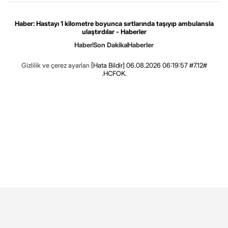
Haber: Hastayı 1 kilometre boyunca sırtlarında taşıyıp ambulansla
ulaştırdılar - Haberler
Haber
Son Dakika
Haberler
Gizlilik ve çerez ayarları
[Hata Bildir]
06.08.2026 06:19:57 #7.12#
.HCFOK.