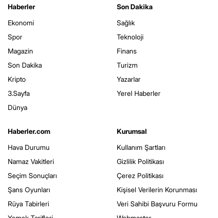
Haberler
Son Dakika
Ekonomi
Sağlık
Spor
Teknoloji
Magazin
Finans
Son Dakika
Turizm
Kripto
Yazarlar
3.Sayfa
Yerel Haberler
Dünya
Haberler.com
Kurumsal
Hava Durumu
Kullanım Şartları
Namaz Vakitleri
Gizlilik Politikası
Seçim Sonuçları
Çerez Politikası
Şans Oyunları
Kişisel Verilerin Korunması
Rüya Tabirleri
Veri Sahibi Başvuru Formu
Yemek Tarifleri
Webmaster