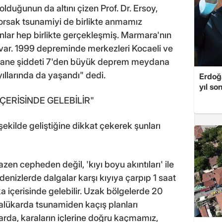
lduğunun da altını çizen Prof. Dr. Ersoy,
rsak tsunamiyi de birlikte anmamız
unlar hep birlikte gerçekleşmiş. Marmara'nın
 var. 1999 depreminde merkezleri Kocaeli ve
 tane şiddeti 7'den büyük deprem meydana
ıllarında da yaşandı" dedi.
Erdoğa
yıl so
ÇERİSİNDE GELEBİLİR"
 şekilde geliştiğine dikkat çekerek şunları
zen cepheden değil, 'kıyı boyu akıntıları' ile
ç denizlerde dalgalar karşı kıyıya çarpıp 1 saat
ka içerisinde gelebilir. Uzak bölgelerde 20
alükarda tsunamiden kaçış planları
ılarda, karaların içlerine doğru kaçmamız,