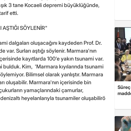
laşık 3 tane Kocaeli depremi büyüklüğünde,
if etti.
 AŞTIĞI SÖYLENİR"
ami dalgaları oluşacağını kaydeden Prof. Dr.
 var. Surları aştığı söylenir. Marmara'nın
 içerisinde kayıtlarda 100'e yakın tsunami var.
ini bulduk. Kim, 'Marmara kıyılarında tsunami
öylemiyor. Bilimsel olarak yanlıştır. Marmara
rı oluşabilir. Marmara'nın içerisinde bin
Süreç 
 çukurların yamaçlarındaki çamurlar,
madde
denizaltı heyelanlarıyla tsunamiler oluşabilirö