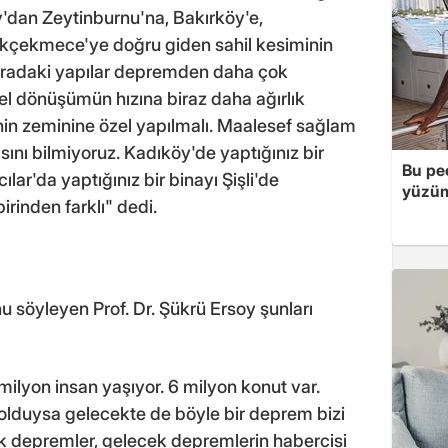
'dan Zeytinburnu'na, Bakırköy'e,
kçekmece'ye doğru giden sahil kesiminin
uradaki yapılar depremden daha çok
el dönüşümün hızına biraz daha ağırlık
nin zeminine özel yapılmalı. Maalesef sağlam
ını bilmiyoruz. Kadıköy'de yaptığınız bir
Bu peç
lar'da yaptığınız bir binayı Şişli'de
yüzüm
irinden farklı" dedi.
u söyleyen Prof. Dr. Şükrü Ersoy şunları
ilyon insan yaşıyor. 6 milyon konut var.
olduysa gelecekte de böyle bir deprem bizi
k depremler, gelecek depremlerin habercisi