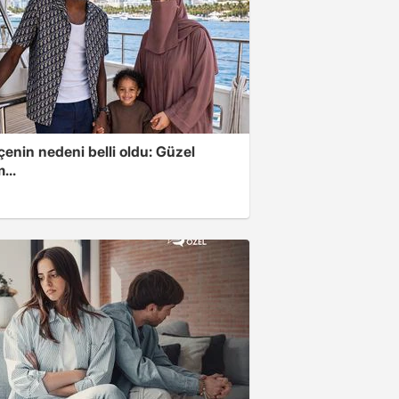
enin nedeni belli oldu: Güzel
...