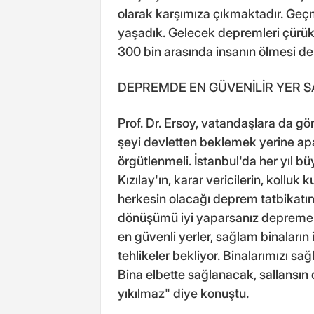
olarak karşımıza çıkmaktadır. Geç
yaşadık. Gelecek depremleri çürük 
300 bin arasında insanın ölmesi d
DEPREMDE EN GÜVENİLİR YER 
Prof. Dr. Ersoy, vatandaşlara da gö
şeyi devletten beklemek yerine apa
örgütlenmeli. İstanbul'da her yıl b
Kızılay'ın, karar vericilerin, kolluk
herkesin olacağı deprem tatbikatın
dönüşümü iyi yaparsanız depreme k
en güvenli yerler, sağlam binaların 
tehlikeler bekliyor. Binalarımızı sa
Bina elbette sağlanacak, sallansın d
yıkılmaz" diye konuştu.