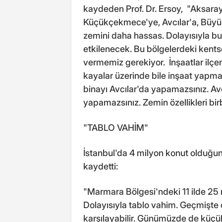
kaydeden Prof. Dr. Ersoy, "Aksaray
Küçükçekmece'ye, Avcılar'a, Büyü
zemini daha hassas. Dolayısıyla b
etkilenecek. Bu bölgelerdeki kents
vermemiz gerekiyor. İnşaatlar ilçe
kayalar üzerinde bile inşaat yapmas
binayı Avcılar'da yapamazsınız. Avcı
yapamazsınız. Zemin özellikleri birb
"TABLO VAHİM"
İstanbul'da 4 milyon konut olduğun
kaydetti:
"Marmara Bölgesi'ndeki 11 ilde 25 m
Dolayısıyla tablo vahim. Geçmişte 
karşılayabilir. Günümüzde de küçü