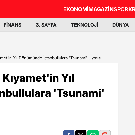
EKONOMİ
MAGAZİN
SPOR
KR
FİNANS
3. SAYFA
TEKNOLOJİ
DÜNYA
amet'in Yıl Dönümünde İstanbullulara 'Tsunami' Uyarısı
 Kıyamet'in Yıl
bullulara 'Tsunami'