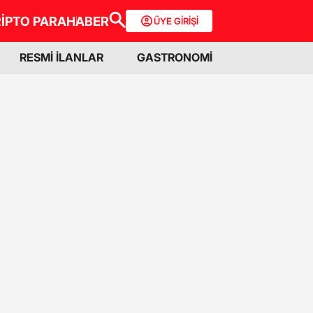
İPTO PARA
HABER
ÜYE GİRİŞİ
RESMİ İLANLAR
GASTRONOMİ