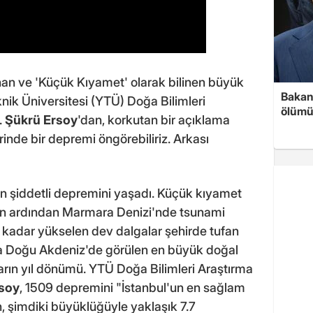
nan ve 'Küçük Kıyamet' olarak bilinen büyük
Bakan 
ik Üniversitesi (YTÜ) Doğa Bilimleri
ölümü
.
Şükrü Ersoy
'dan, korkutan bir açıklama
erinde bir depremi öngörebiliriz. Arkası
 en şiddetli depremini yaşadı. Küçük kıyamet
in ardından Marmara Denizi'nde tsunami
 kadar yükselen dev dalgalar şehirde tufan
ılda Doğu Akdeniz'de görülen en büyük doğal
arın yıl dönümü. YTÜ Doğa Bilimleri Araştırma
soy
, 1509 depremini "İstanbul'un en sağlam
şimdiki büyüklüğüyle yaklaşık 7.7