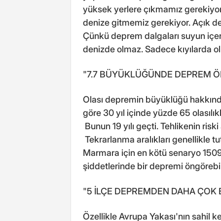
yüksek yerlere çıkmamız gerekiyor.
denize gitmemiz gerekiyor. Açık de
Çünkü deprem dalgaları suyun içer
denizde olmaz. Sadece kıyılarda olu
"7.7 BÜYÜKLÜĞÜNDE DEPREM Ö
Olası depremin büyüklüğü hakkında 
göre 30 yıl içinde yüzde 65 olasılı
Bunun 19 yılı geçti. Tehlikenin riski a
Tekrarlanma aralıkları genellikle tu
Marmara için en kötü senaryo 1509 
şiddetlerinde bir depremi öngörebi
"5 İLÇE DEPREMDEN DAHA ÇOK 
Özellikle Avrupa Yakası'nın sahil k