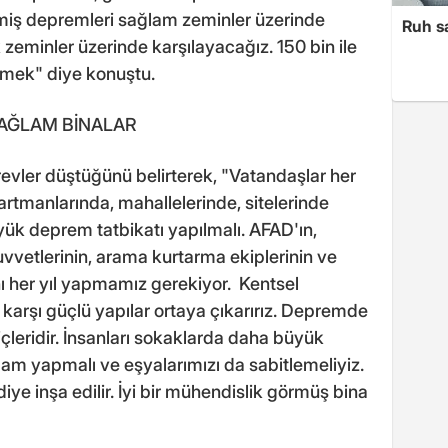
miş depremleri sağlam zeminler üzerinde
Ruh sa
zeminler üzerinde karşılayacağız. 150 bin ile
emek" diye konuştu.
SAĞLAM BİNALAR
revler düştüğünü belirterek, "Vatandaşlar her
rtmanlarında, mahallelerinde, sitelerinde
üyük deprem tatbikatı yapılmalı. AFAD'ın,
 kuvvetlerinin, arama kurtarma ekiplerinin ve
ı her yıl yapmamız gerekiyor. Kentsel
arşı güçlü yapılar ortaya çıkarırız. Depremde
içleridir. İnsanları sokaklarda daha büyük
ğlam yapmalı ve eşyalarımızı da sabitlemeliyiz.
iye inşa edilir. İyi bir mühendislik görmüş bina