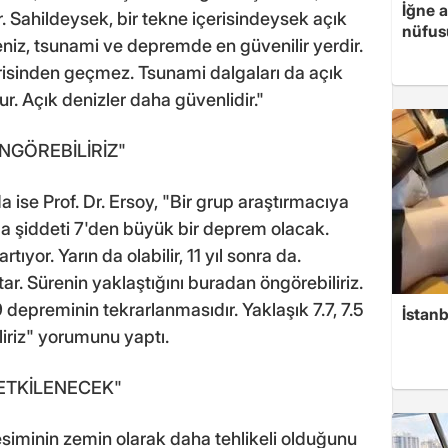
İğne 
 Sahildeysek, bir tekne içerisindeysek açık
nüfusu
niz, tsunami ve depremde en güvenilir yerdir.
isinden geçmez. Tsunami dalgaları da açık
r. Açık denizler daha güvenlidir."
NGÖREBİLİRİZ"
ise Prof. Dr. Ersoy, "Bir grup araştırmacıya
kla şiddeti 7'den büyük bir deprem olacak.
rtıyor. Yarın da olabilir, 11 yıl sonra da.
tar. Sürenin yaklaştığını buradan öngörebiliriz.
depreminin tekrarlanmasıdır. Yaklaşık 7.7, 7.5
İstanb
liriz" yorumunu yaptı.
ETKİLENECEK"
esiminin zemin olarak daha tehlikeli olduğunu