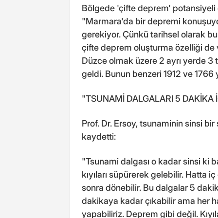
Bölgede 'çifte deprem' potansiyeli o
"Marmara'da bir depremi konuşuyo
gerekiyor. Çünkü tarihsel olarak b
çifte deprem oluşturma özelliği de
Düzce olmak üzere 2 ayrı yerde 3
geldi. Bunun benzeri 1912 ve 1766 y
"TSUNAMİ DALGALARI 5 DAKİKA İ
Prof. Dr. Ersoy, tsunaminin sinsi bir
kaydetti:
"Tsunami dalgası o kadar sinsi ki ba
kıyıları süpürerek gelebilir. Hatta i
sonra dönebilir. Bu dalgalar 5 daki
dakikaya kadar çıkabilir ama her h
yapabiliriz. Deprem gibi değil. Kıy