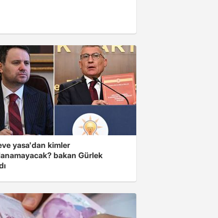
eve yasa'dan kimler
lanamayacak? bakan Gürlek
dı