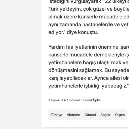
istediğini vurgulayarak "22 ülkeyi
Türkiye'deyim, çok güzel ve büyüleyi
olmak üzere kanserle mücadele ede
aynı zamanda hastanelerde ve yet
ediyor." diye konuştu.
Yardım faaliyetlerinin önemine iş
kanserle mücadele dernekleriyle iş
yetimhanelere bağış ulaştırmak ve
dönüşmesini sağlamak. Bu sayede 
karşılayabilecekler. Ayrıca ailesi
yetimhanelerle işbirliği yapacağız." 
Kaynak: AA /
Göksel Cüneyt İğde
Türkiye
Vietnam
Güncel
Sağlık
Yaşam