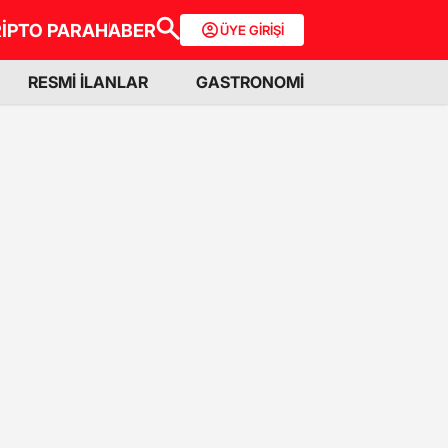
İPTO PARA
HABER
ÜYE GİRİŞİ
RESMİ İLANLAR
GASTRONOMİ