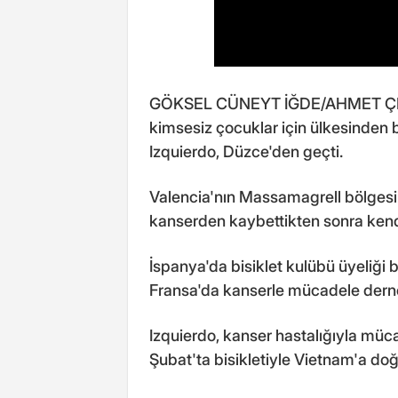
GÖKSEL CÜNEYT İĞDE/AHMET ÇELİK
kimsesiz çocuklar için ülkesinden bi
Izquierdo, Düzce'den geçti.
Valencia'nın Massamagrell bölgesi
kanserden kaybettikten sonra kendi
İspanya'da bisiklet kulübü üyeliği
Fransa'da kanserle mücadele derne
Izquierdo, kanser hastalığıyla müc
Şubat'ta bisikletiyle Vietnam'a doğr