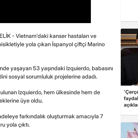
 - Vietnam'daki kanser hastaları ve
sikletiyle yola çıkan İspanyol çiftçi Marino
nde yaşayan 53 yaşındaki Izquierdo, babasını
ni sosyal sorumluluk projelerine adadı.
'Çerç
 bulunan Izquierdo, hem ülkesinde hem de
fayda
klerine üye oldu.
açıkla
adeleye farkındalık oluşturmak amacıyla 7
u yola çıktı.