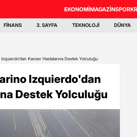
EKONOMİ
MAGAZİN
SPOR
KR
FİNANS
3. SAYFA
TEKNOLOJİ
DÜNYA
o Izquierdo'dan Kanser Hastalarına Destek Yolculuğu
Marino Izquierdo'dan
ına Destek Yolculuğu