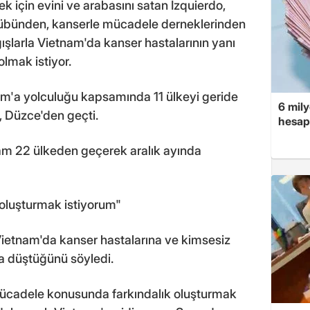
k için evini ve arabasını satan Izquierdo,
ulübünden, kanserle mücadele derneklerinden
ışlarla Vietnam'da kanser hastalarının yanı
lmak istiyor.
am'a yolculuğu kapsamında 11 ülkeyi geride
6 mily
, Düzce'den geçti.
hesap
am 22 ülkeden geçerek aralık ayında
oluşturmak istiyorum"
Vietnam'da kanser hastalarına ve kimsesiz
a düştüğünü söyledi.
mücadele konusunda farkındalık oluşturmak