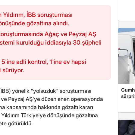
n Yıldırım, İBB soruşturması
nüşünde gözaltına alındı.
 soruşturmasında Ağaç ve Peyzaj AŞ
istemi kurulduğu iddiasıyla 30 şüpheli
5'ine adli kontrol, 1'ine ev hapsi
i sürüyor.
Cumhu
(İBB) yönelik "yolsuzluk" soruşturması
sürpri
ç ve Peyzaj AŞ'ye düzenlenen operasyonda
rma kapsamında hakkında gözaltı kararı
 Yıldırım Türkiye'ye dönüşünde gözaltına
yete götürüldü.