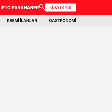
İPTO PARA
HABER
ÜYE GİRİŞİ
RESMİ İLANLAR
GASTRONOMİ