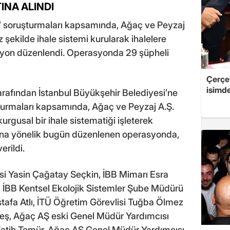
INA ALINDI
k’ soruşturmaları kapsamında, Ağaç ve Peyzaj
z şekilde ihale sistemi kurularak ihalelere
erasyon düzenlendi. Operasyonda 29 şüpheli
Çerçe
isimd
arafından İstanbul Büyükşehir Belediyesi’ne
şturmaları kapsamında, Ağaç ve Peyzaj A.Ş.
kurgusal bir ihale sistematiği işleterek
alarına yönelik bugün düzenlenen operasyonda,
erildi.
i Yasin Çağatay Seçkin, İBB Mimarı Esra
, İBB Kentsel Ekolojik Sistemler Şube Müdürü
afa Atlı, İTÜ Öğretim Görevlisi Tuğba Ölmez
eş, Ağaç AŞ eski Genel Müdür Yardımcısı
Fatih Temür, Ağaç AŞ Genel Müdür Yardımcısı