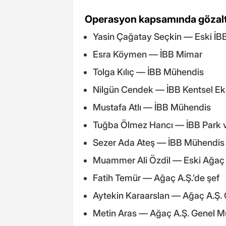
Operasyon kapsamında gözaltın
Yasin Çağatay Seçkin — Eski İBB
Esra Köymen — İBB Mimar
Tolga Kılıç — İBB Mühendis
Nilgün Cendek — İBB Kentsel Ek
Mustafa Atlı — İBB Mühendis
Tuğba Ölmez Hancı — İBB Park v
Sezer Ada Ateş — İBB Mühendis
Muammer Ali Özdil — Eski Ağaç 
Fatih Temür — Ağaç A.Ş.’de şef
Aytekin Karaarslan — Ağaç A.Ş.
Metin Aras — Ağaç A.Ş. Genel M