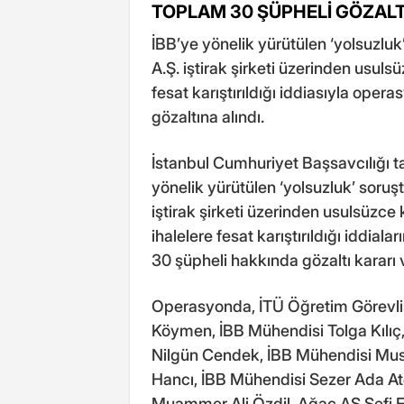
TOPLAM 30 ŞÜPHELİ GÖZALT
İBB’ye yönelik yürütülen ‘yolsuzlu
A.Ş. iştirak şirketi üzerinden usulsü
fesat karıştırıldığı iddiasıyla op
gözaltına alındı.
İstanbul Cumhuriyet Başsavcılığı t
yönelik yürütülen ‘yolsuzluk’ soru
iştirak şirketi üzerinden usulsüzce 
ihalelere fesat karıştırıldığı iddi
30 şüpheli hakkında gözaltı kararı v
Operasyonda, İTÜ Öğretim Görevlis
Köymen, İBB Mühendisi Tolga Kılıç
Nilgün Cendek, İBB Mühendisi Must
Hancı, İBB Mühendisi Sezer Ada At
Muammer Ali Özdil, Ağaç AŞ Şefi 