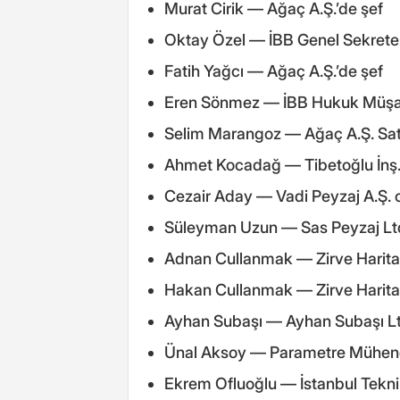
Murat Cirik — Ağaç A.Ş.’de şef
Oktay Özel — İBB Genel Sekreter
Fatih Yağcı — Ağaç A.Ş.’de şef
Eren Sönmez — İBB Hukuk Müşav
Selim Marangoz — Ağaç A.Ş. Satı
Ahmet Kocadağ — Tibetoğlu İnş. L
Cezair Aday — Vadi Peyzaj A.Ş. o
Süleyman Uzun — Sas Peyzaj Ltd.
Adnan Cullanmak — Zirve Harita L
Hakan Cullanmak — Zirve Harita L
Ayhan Subaşı — Ayhan Subaşı Ltd.
Ünal Aksoy — Parametre Mühendisl
Ekrem Ofluoğlu — İstanbul Teknik 