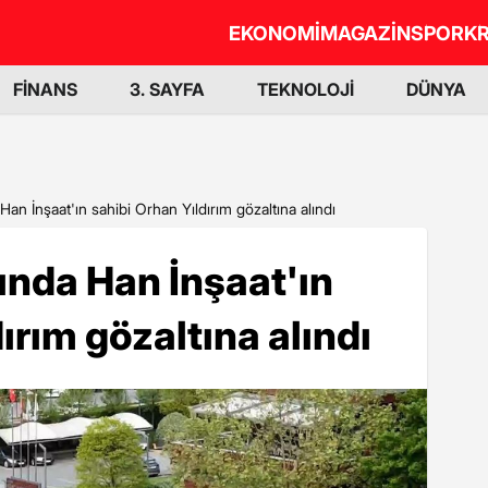
EKONOMİ
MAGAZİN
SPOR
KR
FİNANS
3. SAYFA
TEKNOLOJİ
DÜNYA
an İnşaat'ın sahibi Orhan Yıldırım gözaltına alındı
nda Han İnşaat'ın
ırım gözaltına alındı