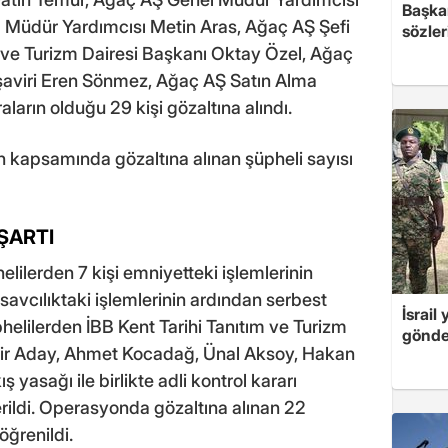
Başkan
 Müdür Yardımcısı Metin Aras, Ağaç AŞ Şefi
sözler
ım ve Turizm Dairesi Başkanı Oktay Özel, Ağaç
şaviri Eren Sönmez, Ağaç AŞ Satın Alma
ların olduğu 29 kişi gözaltına alındı.
on kapsamında gözaltına alınan şüpheli sayısı
ŞARTI
lilerden 7 kişi emniyetteki işlemlerinin
 savcılıktaki işlemlerinin ardından serbest
İsrail
phelilerden İBB Kent Tarihi Tanıtım ve Turizm
gönde
yir Aday, Ahmet Kocadağ, Ünal Aksoy, Hakan
 yasağı ile birlikte adli kontrol kararı
verildi. Operasyonda gözaltına alınan 22
öğrenildi.