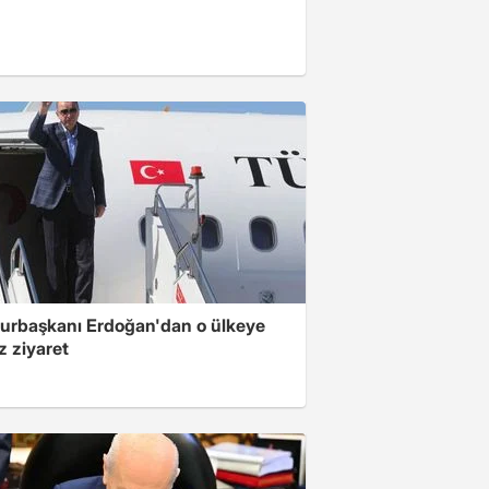
rbaşkanı Erdoğan'dan o ülkeye
z ziyaret