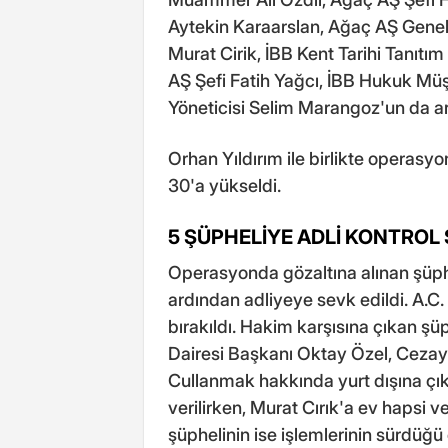
Aytekin Karaarslan, Ağaç AŞ Genel
Murat Cirik, İBB Kent Tarihi Tanıt
AŞ Şefi Fatih Yağcı, İBB Hukuk Mü
Yöneticisi Selim Marangoz'un da ara
Orhan Yıldırım ile birlikte operasy
30'a yükseldi.
5 ŞÜPHELİYE ADLİ KONTROL 
Operasyonda gözaltına alınan şüphe
ardından adliyeye sevk edildi. A.C.
bırakıldı. Hakim karşısına çıkan şü
Dairesi Başkanı Oktay Özel, Ceza
Cullanmak hakkında yurt dışına çıkış
verilirken, Murat Cırık'a ev hapsi 
şüphelinin ise işlemlerinin sürdüğü 