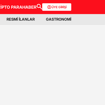
İPTO PARA
HABER
ÜYE GİRİŞİ
RESMİ İLANLAR
GASTRONOMİ