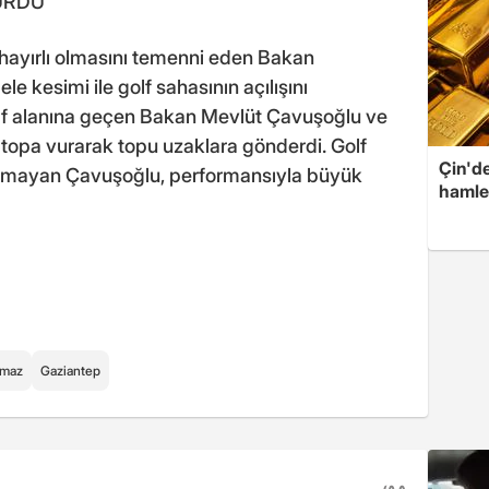
URDU
hayırlı olmasını temenni eden Bakan
e kesimi ile golf sahasının açılışını
 golf alanına geçen Bakan Mevlüt Çavuşoğlu ve
topa vurarak topu uzaklara gönderdi. Golf
Çin'de
çmayan Çavuşoğlu, performansıyla büyük
hamle
lmaz
Gaziantep