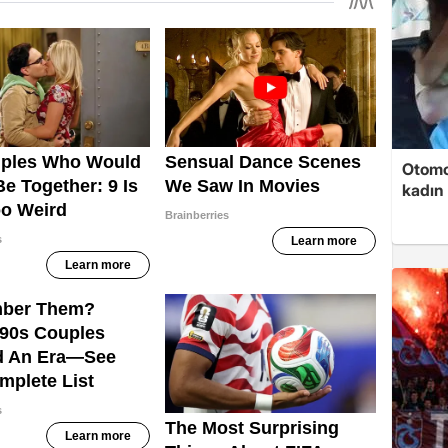
Otomob
kadın 