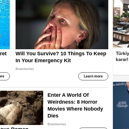
Türki
karar