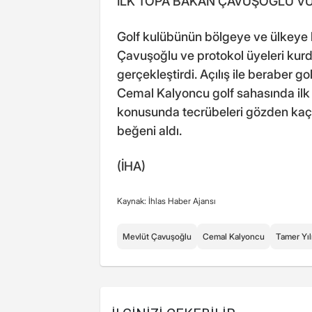
İLK TOPA BAKAN ÇAVUŞOĞLU V
Golf kulübünün bölgeye ve ülkeye 
Çavuşoğlu ve protokol üyeleri kurdel
gerçekleştirdi. Açılış ile beraber
Cemal Kalyoncu golf sahasında ilk 
konusunda tecrübeleri gözden ka
beğeni aldı.
(İHA)
Kaynak: İhlas Haber Ajansı
Mevlüt Çavuşoğlu
Cemal Kalyoncu
Tamer Yı