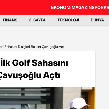
EKONOMİ
MAGAZİN
SPOR
KR
FİNANS
3. SAYFA
TEKNOLOJİ
DÜNYA
lf Sahasını Dışişleri Bakanı Çavuşoğlu Açtı
lk Golf Sahasını
 Çavuşoğlu Açtı