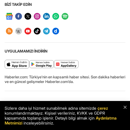
BİZİ TAKİP EDİN
UYGULAMAMIZI İNDİRİN
Haberler.com: Türkiye’nin en kapsamlı haber sitesi. Son dakika haberleri
ve en güncel gelişmeler Haberler.com’da.
Haber: Gosport Türk Deniz Şehitliği'nde Anma Töreni Yapıldı -
×
Haberler
Sizlere daha iyi hizmet sunabilmek adına sitemizde
çerez
konumlandırmaktayız. Kişisel verileriniz, KVKK ve GDPR
Haber
Son Dakika
Haberler
kapsamında toplanıp işlenir. Detaylı bilgi almak için
Aydınlatma
Metnimizi
inceleyebilirsiniz.
Gizlilik ve çerez ayarları
[Hata Bildir]
06.08.2026 16:39:42 #7.13#