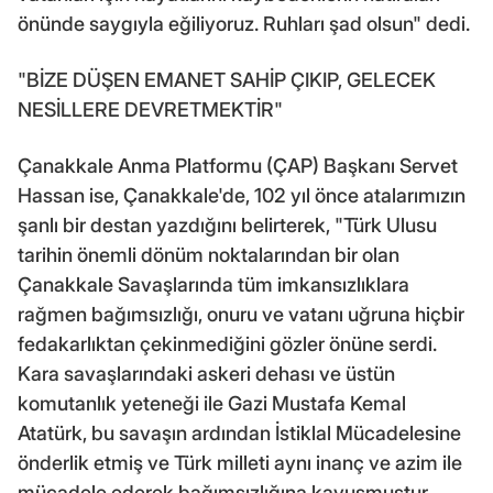
önünde saygıyla eğiliyoruz. Ruhları şad olsun" dedi.
"BİZE DÜŞEN EMANET SAHİP ÇIKIP, GELECEK
NESİLLERE DEVRETMEKTİR"
Çanakkale Anma Platformu (ÇAP) Başkanı Servet
Hassan ise, Çanakkale'de, 102 yıl önce atalarımızın
şanlı bir destan yazdığını belirterek, "Türk Ulusu
tarihin önemli dönüm noktalarından bir olan
Çanakkale Savaşlarında tüm imkansızlıklara
rağmen bağımsızlığı, onuru ve vatanı uğruna hiçbir
fedakarlıktan çekinmediğini gözler önüne serdi.
Kara savaşlarındaki askeri dehası ve üstün
komutanlık yeteneği ile Gazi Mustafa Kemal
Atatürk, bu savaşın ardından İstiklal Mücadelesine
önderlik etmiş ve Türk milleti aynı inanç ve azim ile
mücadele ederek bağımsızlığına kavuşmuştur.