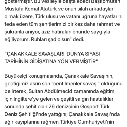
göstermiştir. Bu vesileyle başta ebedi Başkomutan
Mustafa Kemal Atatürk ve onun silah arkadaşları
olmak üzere, Türk ulusu ve vatanı uğruna hayatlarını
feda eden tüm şehitlerimizi bir kez daha rahmet ve
şükranla anıyor, aziz hatıraları önünde saygıyla
eğiliyorum. Ruhları şad olsun" dedi.
"ÇANAKKALE SAVAŞLARI, DÜNYA SİYASİ
TARİHİNİN GİDİŞATINA YÖN VERMİŞTİR"
Büyükelçi konuşmasında, Çanakkale Savaşının,
geçtiğimiz asrın son "centilmenler savaşı" olduğunu
belirterek, Sultan Abdülmecid zamanında eğitim
için İngiltere'ye gelen ve çeşitli salgın hastalıklar
sonunda şehit olan 26 denizcinin Gosport Türk
Deniz Şehitliği'nde yattığını; Çanakkale Savaşı'nda
ağır kayıplarına rağmen Türkiye Cumhuriyeti'nin