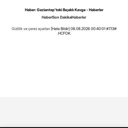
Haber: Gaziantep'teki Bıçaklı Kavga - Haberler
Haber
Son Dakika
Haberler
Gizlilik ve çerez ayarları
[Hata Bildir]
08.08.2026 00:40:01 #7.13#
.HCFOK.