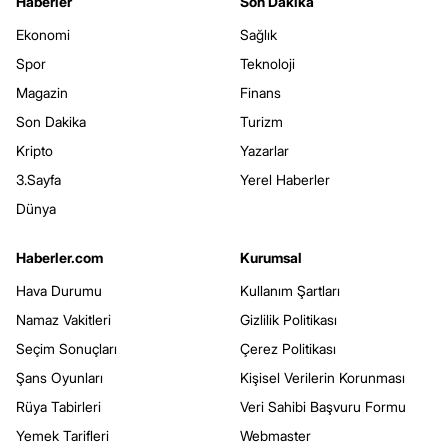
Haberler
Son Dakika
Ekonomi
Sağlık
Spor
Teknoloji
Magazin
Finans
Son Dakika
Turizm
Kripto
Yazarlar
3.Sayfa
Yerel Haberler
Dünya
Haberler.com
Kurumsal
Hava Durumu
Kullanım Şartları
Namaz Vakitleri
Gizlilik Politikası
Seçim Sonuçları
Çerez Politikası
Şans Oyunları
Kişisel Verilerin Korunması
Rüya Tabirleri
Veri Sahibi Başvuru Formu
Yemek Tarifleri
Webmaster