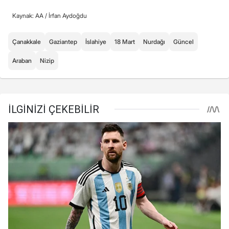
Kaynak: AA /
İrfan Aydoğdu
Çanakkale
Gaziantep
İslahiye
18 Mart
Nurdağı
Güncel
Araban
Nizip