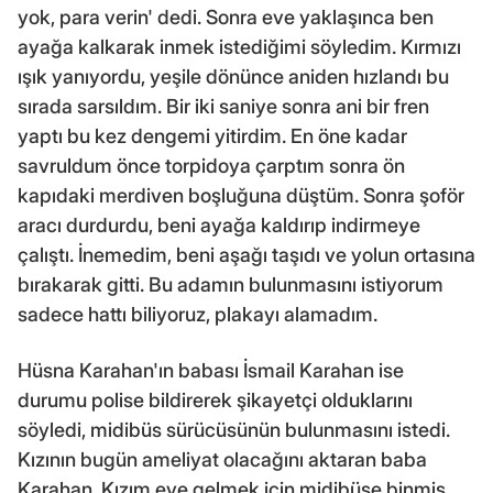
yok, para verin' dedi. Sonra eve yaklaşınca ben
ayağa kalkarak inmek istediğimi söyledim. Kırmızı
ışık yanıyordu, yeşile dönünce aniden hızlandı bu
sırada sarsıldım. Bir iki saniye sonra ani bir fren
yaptı bu kez dengemi yitirdim. En öne kadar
savruldum önce torpidoya çarptım sonra ön
kapıdaki merdiven boşluğuna düştüm. Sonra şoför
aracı durdurdu, beni ayağa kaldırıp indirmeye
çalıştı. İnemedim, beni aşağı taşıdı ve yolun ortasına
bırakarak gitti. Bu adamın bulunmasını istiyorum
sadece hattı biliyoruz, plakayı alamadım.
Hüsna Karahan'ın babası İsmail Karahan ise
durumu polise bildirerek şikayetçi olduklarını
söyledi, midibüs sürücüsünün bulunmasını istedi.
Kızının bugün ameliyat olacağını aktaran baba
Karahan, Kızım eve gelmek için midibüse binmiş.