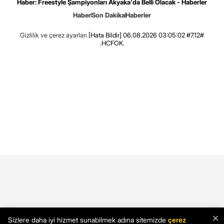
Haber: Freestyle Şampiyonları Akyaka'da Belli Olacak - Haberler
Haber
Son Dakika
Haberler
Gizlilik ve çerez ayarları
[Hata Bildir]
06.08.2026 03:05:02 #7.12#
.HCFOK.
×
Sizlere daha iyi hizmet sunabilmek adına sitemizde
çerez