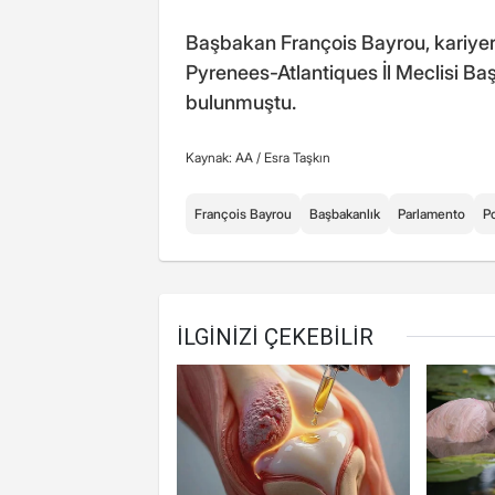
Başbakan François Bayrou, kariyeri
Pyrenees-Atlantiques İl Meclisi Ba
bulunmuştu.
Kaynak: AA /
Esra Taşkın
François Bayrou
Başbakanlık
Parlamento
Po