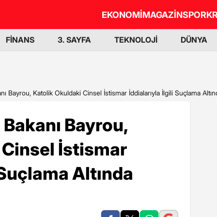
EKONOMİ
MAGAZİN
SPOR
KR
FİNANS
3. SAYFA
TEKNOLOJİ
DÜNYA
ı Bayrou, Katolik Okuldaki Cinsel İstismar İddialarıyla İlgili Suçlama Altı
 Bakanı Bayrou,
 Cinsel İstismar
li Suçlama Altında