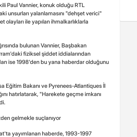
ili Paul Vannier, konuk olduğu RTL
i unsurları yalanlamasını "dehşet verici"
t olayları ile yapılan ihmalkarlıklarla
ğrısında bulunan Vannier, Başbakan
m'daki fiziksel şiddet iddialarından
ından ise 1998'den bu yana haberdar olduğunu
a Eğitim Bakanı ve Pyrenees-Atlantiques İl
ğını hatırlatarak, "Harekete geçme imkanı
di.
zden gelmekle suçlanıyor
bat'ta yayımlanan haberde, 1993-1997