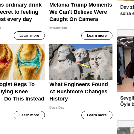
Dev zi
sona e
Sevgil
Öyle b