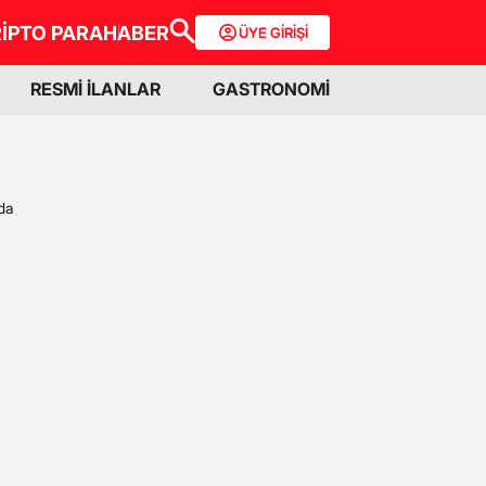
İPTO PARA
HABER
ÜYE GİRİŞİ
RESMİ İLANLAR
GASTRONOMİ
nda