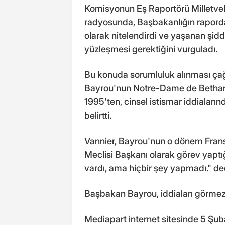
Komisyonun Eş Raportörü Milletvek
radyosunda, Başbakanlığın rapordak
olarak nitelendirdi ve yaşanan şidde
yüzleşmesi gerektiğini vurguladı.
Bu konuda sorumluluk alınması ça
Bayrou'nun Notre-Dame de Betharra
1995'ten, cinsel istismar iddialar
belirtti.
Vannier, Bayrou'nun o dönem Frans
Meclisi Başkanı olarak görev yaptı
vardı, ama hiçbir şey yapmadı." de
Başbakan Bayrou, iddiaları görme
Mediapart internet sitesinde 5 Şu