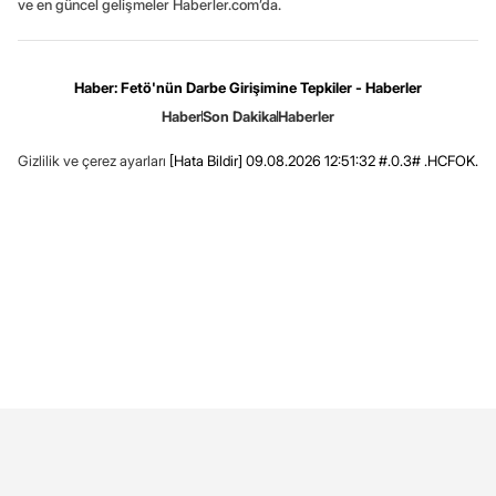
ve en güncel gelişmeler Haberler.com’da.
Haber: Fetö'nün Darbe Girişimine Tepkiler - Haberler
Haber
Son Dakika
Haberler
Gizlilik ve çerez ayarları
[Hata Bildir]
09.08.2026 12:51:32 #.0.3# .HCFOK.