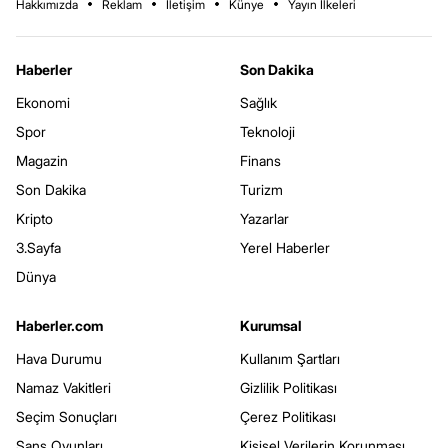
Hakkımızda
Reklam
İletişim
Künye
Yayın İlkeleri
Haberler
Son Dakika
Ekonomi
Sağlık
Spor
Teknoloji
Magazin
Finans
Son Dakika
Turizm
Kripto
Yazarlar
3.Sayfa
Yerel Haberler
Dünya
Haberler.com
Kurumsal
Hava Durumu
Kullanım Şartları
Namaz Vakitleri
Gizlilik Politikası
Seçim Sonuçları
Çerez Politikası
Şans Oyunları
Kişisel Verilerin Korunması