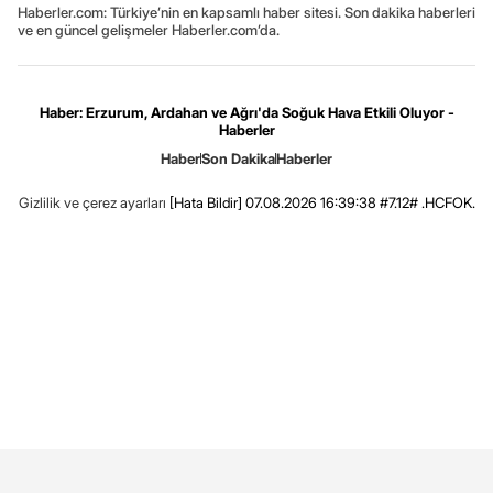
Haberler.com: Türkiye’nin en kapsamlı haber sitesi. Son dakika haberleri
ve en güncel gelişmeler Haberler.com’da.
Haber: Erzurum, Ardahan ve Ağrı'da Soğuk Hava Etkili Oluyor -
Haberler
Haber
Son Dakika
Haberler
Gizlilik ve çerez ayarları
[Hata Bildir]
07.08.2026 16:39:38 #7.12# .HCFOK.