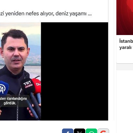
İstan
yaralı