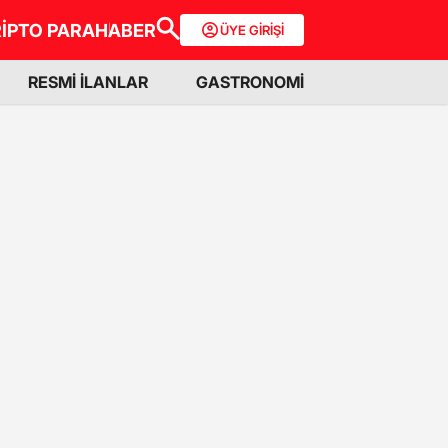
İPTO PARA
HABER
ÜYE GİRİŞİ
RESMİ İLANLAR
GASTRONOMİ