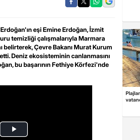
rdoğan'ın eşi Emine Erdoğan, İzmit
uru temizliği çalışmalarıyla Marmara
nı belirterek, Çevre Bakanı Murat Kurum
etti. Deniz ekosisteminin canlanmasını
ğan, bu başarının Fethiye Körfezi'nde
Plajla
vatand