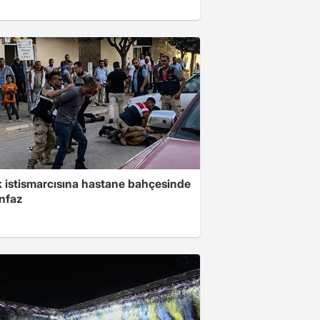
 istismarcısına hastane bahçesinde
infaz