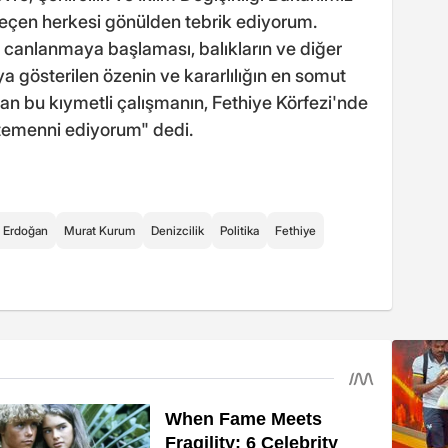
çen herkesi gönülden tebrik ediyorum.
n canlanmaya başlaması, balıkların ve diğer
a gösterilen özenin ve kararlılığın en somut
an bu kıymetli çalışmanın, Fethiye Körfezi'nde
temenni ediyorum" dedi.
 Erdoğan
Murat Kurum
Denizcilik
Politika
Fethiye