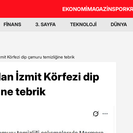
EKONOMİ
MAGAZİN
SPOR
KR
FİNANS
3. SAYFA
TEKNOLOJİ
DÜNYA
it Körfezi dip çamuru temizliğine tebrik
n İzmit Körfezi dip
ne tebrik