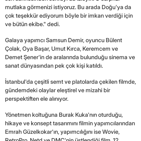
mutlaka görmenizi istiyoruz. Bu arada Doğu'ya da
çok teşekkür ediyorum böyle bir imkan verdiği için
ve bütün ekibe." dedi.
Galaya yapımcı Samsun Demir, oyuncu Bülent
Çolak, Oya Başar, Umut Kırca, Keremcem ve
Demet Şener'in de aralarında bulunduğu sinema ve
sanat dünyasından pek çok kişi katıldı.
İstanbul'da çeşitli semt ve platolarda çekilen filmde,
gündemdeki olaylar eleştirel ve mizahi bir
perspektiften ele alınıyor.
Yönetmen koltuğuna Burak Kuka'nın oturduğu,
hikaye ve konsept tasarımını filmin yapımcılarından
Emrah Güzelkokar'ın, yapımcılığını ise Wovie,
RetroPro, Netd ve DMC'nin üstlendiği film, 12