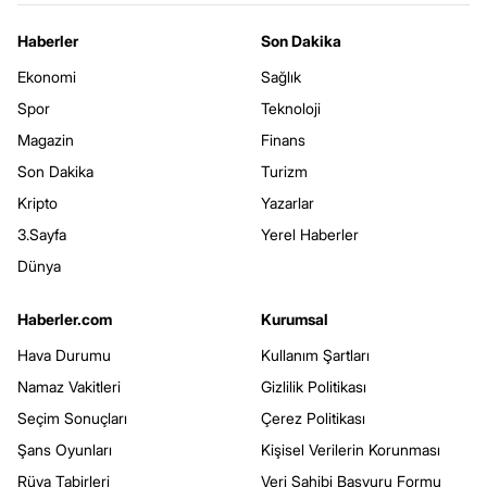
Haberler
Son Dakika
Ekonomi
Sağlık
Spor
Teknoloji
Magazin
Finans
Son Dakika
Turizm
Kripto
Yazarlar
3.Sayfa
Yerel Haberler
Dünya
Haberler.com
Kurumsal
Hava Durumu
Kullanım Şartları
Namaz Vakitleri
Gizlilik Politikası
Seçim Sonuçları
Çerez Politikası
Şans Oyunları
Kişisel Verilerin Korunması
Rüya Tabirleri
Veri Sahibi Başvuru Formu