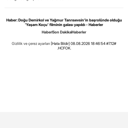
Haber: Doğu Demirkol ve Yağmur Tanrısevsin'in başrolünde olduğu
'Yaşam Koçu' filminin galası yapıldı - Haberler
Haber
Son Dakika
Haberler
Gizlilik ve çerez ayarları
[Hata Bildir]
08.08.2026 18:46:54 #7.12#
.HCFOK.