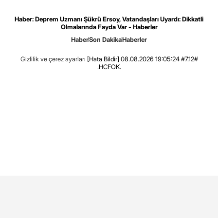
Haber: Deprem Uzmanı Şükrü Ersoy, Vatandaşları Uyardı: Dikkatli
Olmalarında Fayda Var - Haberler
Haber
Son Dakika
Haberler
Gizlilik ve çerez ayarları
[Hata Bildir]
08.08.2026 19:05:24 #7.12#
.HCFOK.